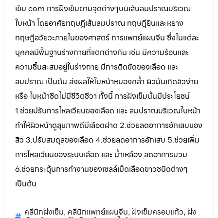
เข็ม.com การฝังเข็มตามจุดต่างๆบนเส้นลมปราณบริเวณ
ใบหน้า โดยอาศัยทฤษฎีเส้นลมปราณ ทฤษฎียินและหยาง
ทฤษฎีอวัยวะภายในของศาสตร์ การแพทย์แผนจีน ซึ่งในแต่ละ
บุคคลมีพื้นฐานร่างกายที่แตกต่างกัน เช่น มีความร้อนและ
ความชื้นสะสมอยู่ในร่างกาย มีการติดขัดของเลือด และ
ลมปราณ เป็นต้น ส่งผลให้ใบหน้าหมองคล้ำ ผิวมันเกิดสิวง่าย
หรือ ใบหน้าซีดไม่มีชีวิตชีวา ทั้งนี้ การฝังเข็มนั้นมีประโยชน์
1.ช่วยปรับการไหลเวียนของเลือด และ ลมปราณบริเวณใบหน้า
ทำให้ผิวหน้าดูสุขภาพดีมีเลือดฝาด 2.ช่วยลดอาการอักเสบของ
สิว 3.ปรับสมดุลของเลือด 4.ช่วยลดอาการอักเสบ 5.ช่วยเพิ่ม
การไหลเวียนของระบบเลือด และ น้ำเหลือง ลดอาการบวม
6.ช่วยกระตุ้นการทำงานของเซลล์เม็ดเลือดขาวชนิดต่างๆ
เป็นต้น
คลีนิกฝังเข็ม
คลีนิกแพทย์แผนจีน
ฝังเข็มครอบแก้ว
ฝัง
,
,
,