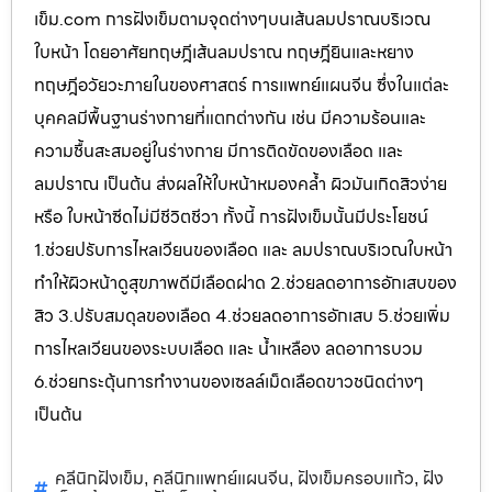
เข็ม.com การฝังเข็มตามจุดต่างๆบนเส้นลมปราณบริเวณ
ใบหน้า โดยอาศัยทฤษฎีเส้นลมปราณ ทฤษฎียินและหยาง
ทฤษฎีอวัยวะภายในของศาสตร์ การแพทย์แผนจีน ซึ่งในแต่ละ
บุคคลมีพื้นฐานร่างกายที่แตกต่างกัน เช่น มีความร้อนและ
ความชื้นสะสมอยู่ในร่างกาย มีการติดขัดของเลือด และ
ลมปราณ เป็นต้น ส่งผลให้ใบหน้าหมองคล้ำ ผิวมันเกิดสิวง่าย
หรือ ใบหน้าซีดไม่มีชีวิตชีวา ทั้งนี้ การฝังเข็มนั้นมีประโยชน์
1.ช่วยปรับการไหลเวียนของเลือด และ ลมปราณบริเวณใบหน้า
ทำให้ผิวหน้าดูสุขภาพดีมีเลือดฝาด 2.ช่วยลดอาการอักเสบของ
สิว 3.ปรับสมดุลของเลือด 4.ช่วยลดอาการอักเสบ 5.ช่วยเพิ่ม
การไหลเวียนของระบบเลือด และ น้ำเหลือง ลดอาการบวม
6.ช่วยกระตุ้นการทำงานของเซลล์เม็ดเลือดขาวชนิดต่างๆ
เป็นต้น
คลีนิกฝังเข็ม
คลีนิกแพทย์แผนจีน
ฝังเข็มครอบแก้ว
ฝัง
,
,
,