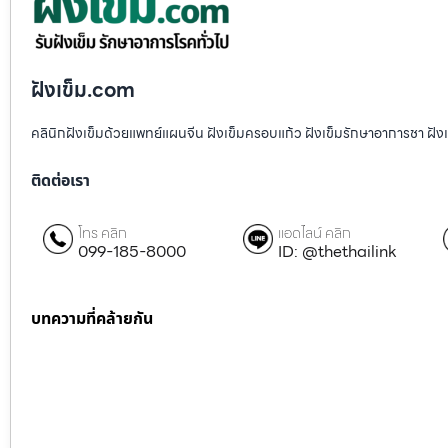
ฝังเข็ม.com
คลินิกฝังเข็มด้วยแพทย์แผนจีน ฝังเข็มครอบแก้ว ฝังเข็มรักษาอาการชา ฝ
ติดต่อเรา
โทร คลิก
แอดไลน์ คลิก
099-185-8000
ID: @thethailink
บทความที่คล้ายกัน