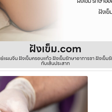
ฝังเข็ม.com
ทย์แผนจีน ฝังเข็มครอบแก้ว ฝังเข็มรักษาอาการชา ฝังเข็
ทับเส้นประสาท