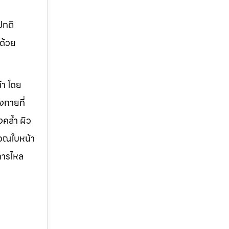
ปกติ
กด้วย
้า โดย
งกายที่
คล้ำ ผิว
ิเวณใบหน้า
การไหล