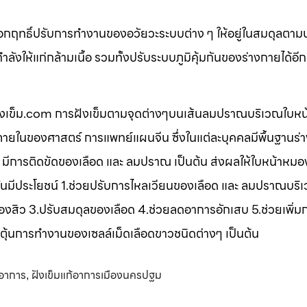
ออกฤทธิ์ปรับการทำงานของอวัยวะระบบต่าง ๆ ให้อยู่ในสมดุลตาม
ังให้แก่กล้ามเนื้อ รวมทั้งปรับระบบภูมิคุ้มกันของร่างกายได้อี
 ฝังเข็ม.com การฝังเข็มตามจุดต่างๆบนเส้นลมปราณบริเวณใบหน
ในของศาสตร์ การแพทย์แผนจีน ซึ่งในแต่ละบุคคลมีพื้นฐานร่า
 มีการติดขัดของเลือด และ ลมปราณ เป็นต้น ส่งผลให้ใบหน้าหมอง
งเข็มนั้นมีประโยชน์ 1.ช่วยปรับการไหลเวียนของเลือด และ ลมปราณบร
องสิว 3.ปรับสมดุลของเลือด 4.ช่วยลดอาการอักเสบ 5.ช่วยเพิ่ม
ตุ้นการทำงานของเซลล์เม็ดเลือดขาวชนิดต่างๆ เป็นต้น
้อาการ
ฝังเข็มแก้อาการเมืองนครปฐม
,