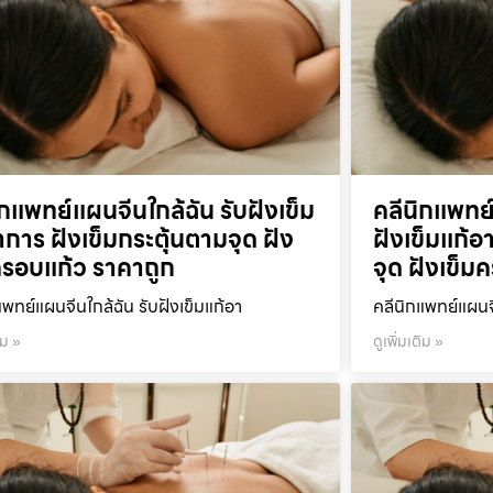
ิกแพทย์แผนจีนใกล้ฉัน รับฝังเข็ม
คลีนิกแพทย
าการ ฝังเข็มกระตุ้นตามจุด ฝัง
ฝังเข็มแก้อ
ครอบแก้ว ราคาถูก
จุด ฝังเข็ม
แพทย์แผนจีนใกล้ฉัน รับฝังเข็มแก้อา
คลีนิกแพทย์แผนจ
ิม »
ดูเพิ่มเติม »