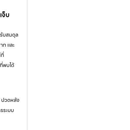
เจ็บ
ปรับสมดุล
สาท และ
ี่
ี่พบได้
อ ปวดหลัง
การระบบ