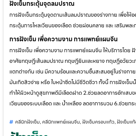
ฝังเข็มกระตุ้นจุดลมปราณ
การฝังเข็มกระตุ้นจุดตามเส้นลมปราณของร่างกาย เพื่อให้
กระตุ้นการไหลเวียนของเลือด ช่วยผ่อนคลาย และ เสริมพละกำล
การฝังเข็ม เพื่อความงาม การแพทย์แผนจีน
การฝังเข็ม เพื่อความงาม การแพทย์แผนจีน ให้บริการโดย
อาศัยทฤษฎีเส้นลมปราณ ทฤษฎียินและหยาง ทฤษฎีอวัยวะภาย
แตกต่างกัน เช่น มีความร้อนและความชื้นสะสมอยู่ในร่างกาย
มันเกิดสิวง่าย หรือ ใบหน้าซีดไม่มีชีวิตชีวา ทั้งนี้ การฝั
ทำให้ผิวหน้าดูสุขภาพดีมีเลือดฝาด 2.ช่วยลดอาการอักเสบข
เวียนของระบบเลือด และ น้ำเหลือง ลดอาการบวม 6.ช่วยกระ
คลีนิกฝังเข็ม
คลีนิกแพทย์แผนจีน
ฝังเข็มครอบแก้ว
ฝังเข็มแก
,
,
,