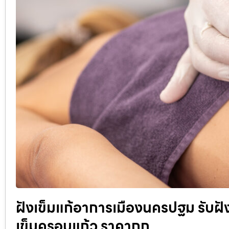
ฝังเข็มแก้อาการเมืองนครปฐม รับฝัง
เข็มครอบแก้ว ราคาถูก