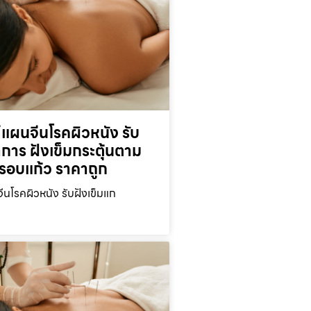
์แผนจีนโรคผิวหนัง รับ
าการ ฝังเข็มกระตุ้นตาม
ครอบแก้ว ราคาถูก
ีนโรคผิวหนัง รับฝังเข็มแก