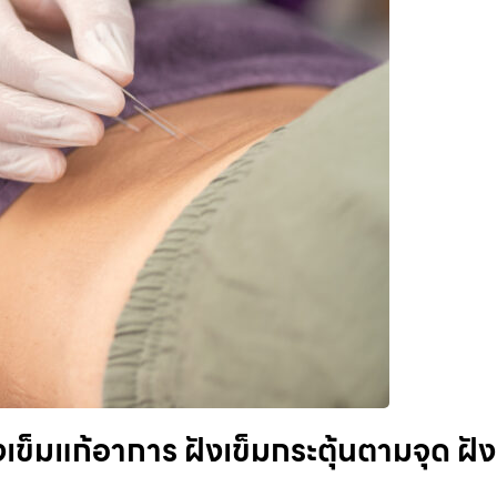
เข็มแก้อาการ ฝังเข็มกระตุ้นตามจุด ฝัง