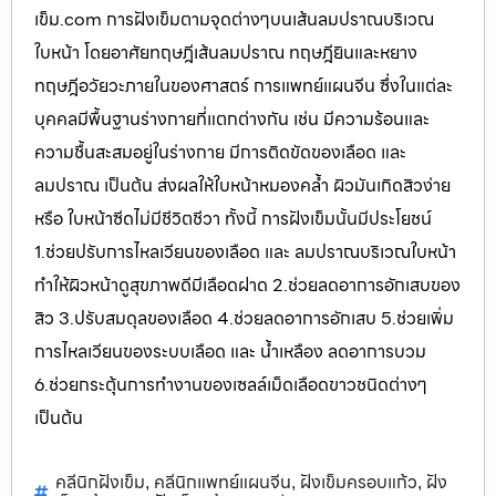
เข็ม.com การฝังเข็มตามจุดต่างๆบนเส้นลมปราณบริเวณ
ใบหน้า โดยอาศัยทฤษฎีเส้นลมปราณ ทฤษฎียินและหยาง
ทฤษฎีอวัยวะภายในของศาสตร์ การแพทย์แผนจีน ซึ่งในแต่ละ
บุคคลมีพื้นฐานร่างกายที่แตกต่างกัน เช่น มีความร้อนและ
ความชื้นสะสมอยู่ในร่างกาย มีการติดขัดของเลือด และ
ลมปราณ เป็นต้น ส่งผลให้ใบหน้าหมองคล้ำ ผิวมันเกิดสิวง่าย
หรือ ใบหน้าซีดไม่มีชีวิตชีวา ทั้งนี้ การฝังเข็มนั้นมีประโยชน์
1.ช่วยปรับการไหลเวียนของเลือด และ ลมปราณบริเวณใบหน้า
ทำให้ผิวหน้าดูสุขภาพดีมีเลือดฝาด 2.ช่วยลดอาการอักเสบของ
สิว 3.ปรับสมดุลของเลือด 4.ช่วยลดอาการอักเสบ 5.ช่วยเพิ่ม
การไหลเวียนของระบบเลือด และ น้ำเหลือง ลดอาการบวม
6.ช่วยกระตุ้นการทำงานของเซลล์เม็ดเลือดขาวชนิดต่างๆ
เป็นต้น
คลีนิกฝังเข็ม
คลีนิกแพทย์แผนจีน
ฝังเข็มครอบแก้ว
ฝัง
,
,
,