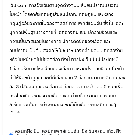
เข็ม.com การฝังเข็มตามจุดต่างๆบนเส้นลมปราณบริเวณ
ใบหน้า โดยอาศัยทฤษฎีเส้นลมปราณ ทฤษฎียินและหยาง
ทฤษฎีอวัยวะภายในของศาสตร์ การแพทย์แผนจีน ซึ่งในแต่ละ
บุคคลมีพื้นฐานร่างกายที่แตกต่างกัน เช่น มีความร้อนและ
ความชื้นสะสมอยู่ในร่างกาย มีการติดขัดของเลือด และ
ลมปราณ เป็นต้น ส่งผลให้ใบหน้าหมองคล้ำ ผิวมันเกิดสิวง่าย
หรือ ใบหน้าซีดไม่มีชีวิตชีวา ทั้งนี้ การฝังเข็มนั้นมีประโยชน์
1.ช่วยปรับการไหลเวียนของเลือด และ ลมปราณบริเวณใบหน้า
ทำให้ผิวหน้าดูสุขภาพดีมีเลือดฝาด 2.ช่วยลดอาการอักเสบของ
สิว 3.ปรับสมดุลของเลือด 4.ช่วยลดอาการอักเสบ 5.ช่วยเพิ่ม
การไหลเวียนของระบบเลือด และ น้ำเหลือง ลดอาการบวม
6.ช่วยกระตุ้นการทำงานของเซลล์เม็ดเลือดขาวชนิดต่างๆ
เป็นต้น
คลีนิกฝังเข็ม
คลีนิกแพทย์แผนจีน
ฝังเข็มครอบแก้ว
ฝัง
,
,
,