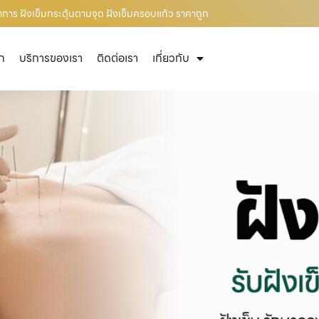
การ ฝังเข็มกระตุ้นตามจุด ฝังเข็มครอบแก้ว ราคาถูก
ัก
บริการของเรา
ติดต่อเรา
เกี่ยวกับ