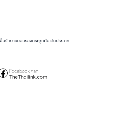
ังเข็มรักษาหมอนรองกระดูกทับเส้นประสาท
Facebook คลิก
TheThailink.com