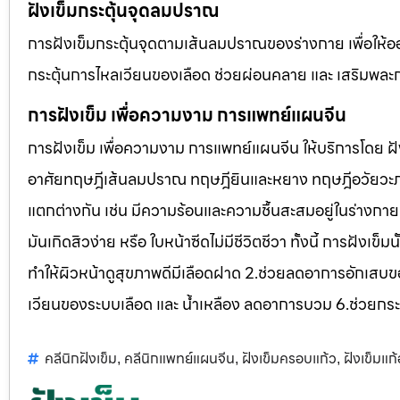
ฝังเข็มกระตุ้นจุดลมปราณ
การฝังเข็มกระตุ้นจุดตามเส้นลมปราณของร่างกาย เพื่อให้
กระตุ้นการไหลเวียนของเลือด ช่วยผ่อนคลาย และ เสริมพละกำล
การฝังเข็ม เพื่อความงาม การแพทย์แผนจีน
การฝังเข็ม เพื่อความงาม การแพทย์แผนจีน ให้บริการโดย
อาศัยทฤษฎีเส้นลมปราณ ทฤษฎียินและหยาง ทฤษฎีอวัยวะภาย
แตกต่างกัน เช่น มีความร้อนและความชื้นสะสมอยู่ในร่างกาย
มันเกิดสิวง่าย หรือ ใบหน้าซีดไม่มีชีวิตชีวา ทั้งนี้ การฝั
ทำให้ผิวหน้าดูสุขภาพดีมีเลือดฝาด 2.ช่วยลดอาการอักเสบข
เวียนของระบบเลือด และ น้ำเหลือง ลดอาการบวม 6.ช่วยกระ
คลีนิกฝังเข็ม
คลีนิกแพทย์แผนจีน
ฝังเข็มครอบแก้ว
ฝังเข็มแก
,
,
,