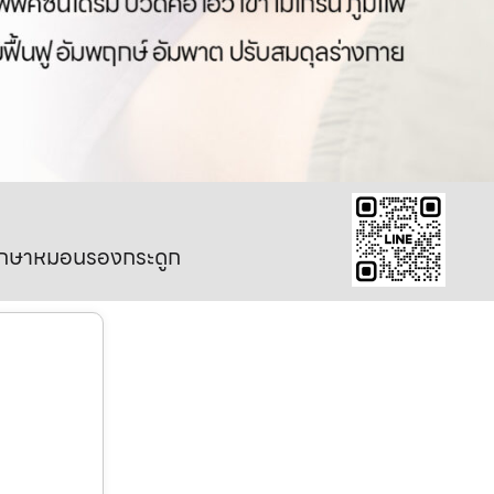
มรักษาหมอนรองกระดูก