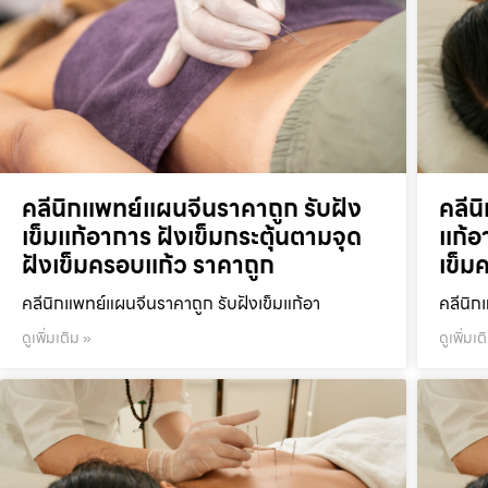
คลีนิกแพทย์แผนจีนราคาถูก รับฝัง
คลีน
เข็มแก้อาการ ฝังเข็มกระตุ้นตามจุด
แก้อ
ฝังเข็มครอบแก้ว ราคาถูก
เข็ม
คลีนิกแพทย์แผนจีนราคาถูก รับฝังเข็มแก้อา
คลีนิก
ดูเพิ่มเติม »
ดูเพิ่มเต