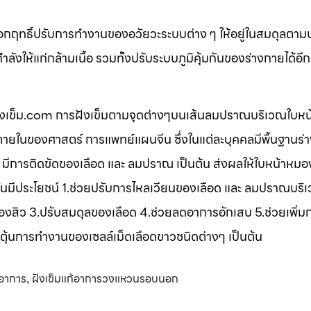
ออกฤทธิ์ปรับการทำงานของอวัยวะระบบต่าง ๆ ให้อยู่ในสมดุลตาม
ังให้แก่กล้ามเนื้อ รวมทั้งปรับระบบภูมิคุ้มกันของร่างกายได้อี
 ฝังเข็ม.com การฝังเข็มตามจุดต่างๆบนเส้นลมปราณบริเวณใบหน
ในของศาสตร์ การแพทย์แผนจีน ซึ่งในแต่ละบุคคลมีพื้นฐานร่า
 มีการติดขัดของเลือด และ ลมปราณ เป็นต้น ส่งผลให้ใบหน้าหมอง
งเข็มนั้นมีประโยชน์ 1.ช่วยปรับการไหลเวียนของเลือด และ ลมปราณบร
องสิว 3.ปรับสมดุลของเลือด 4.ช่วยลดอาการอักเสบ 5.ช่วยเพิ่ม
ตุ้นการทำงานของเซลล์เม็ดเลือดขาวชนิดต่างๆ เป็นต้น
้อาการ
ฝังเข็มแก้อาการวงแหวนรอบนอก
,