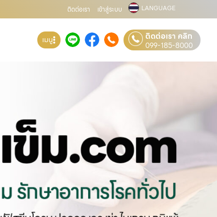
LANGUAGE
ติดต่อเรา
เข้าสู่ระบบ
ติดต่อเรา คลิก
เมนู
099-185-8000