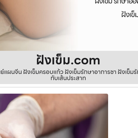
ฝังเข็ม.com
ทย์แผนจีน ฝังเข็มครอบแก้ว ฝังเข็มรักษาอาการชา ฝังเข็
ทับเส้นประสาท