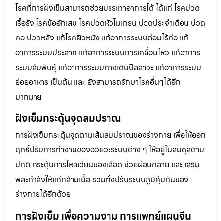
โรคที่การฝังเข็มสามารถช่วยบรรเทาอาการได้ ได้แก่ โรคปวด
เรื้อรัง โรคข้ออักเสบ โรคปวดหัวไมเกรน ปวดประจําเดือน ปวด
คอ ปวดหลัง แก้โรคผิวหนัง แก้อาการระบบต่อมไร้ท่อ แก้
อาการระบบประสาท แก้อาการระบบการเคลื่อนไหว แก้อาการ
ระบบสืบพันธุ์ แก้อาการระบบทางเดินปัสสาวะ แก้อาการระบบ
ย่อยอาหาร เป็นต้น และ ยังสามารถรักษาโรคอื่นๆได้อีก
มากมาย
ฝังเข็มกระตุ้นจุดลมปราณ
การฝังเข็มกระตุ้นจุดตามเส้นลมปราณของร่างกาย เพื่อให้ออก
ฤทธิ์ปรับการทำงานของอวัยวะระบบต่าง ๆ ให้อยู่ในสมดุลตาม
ปกติ กระตุ้นการไหลเวียนของเลือด ช่วยผ่อนคลาย และ เสริม
พละกำลังให้แก่กล้ามเนื้อ รวมทั้งปรับระบบภูมิคุ้มกันของ
ร่างกายได้อีกด้วย
การฝังเข็ม เพื่อความงาม การแพทย์แผนจีน