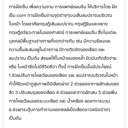
การฝังเข็ม เพื่อความงาม การแพทย์แผนจีน ให้บริการโดย ฝัง
เข็ม.com การฝังเข็มตามจุดต่างๆบนเส้นลมปราณบริเวณ
ใบหน้า โดยอาศัยทฤษฎีเส้นลมปราณ ทฤษฎียินและหยาง
ทฤษฎีอวัยวะภายในของศาสตร์ การแพทย์แผนจีน ซึ่งในแต่ละ
บุคคลมีพื้นฐานร่างกายที่แตกต่างกัน เช่น มีความร้อนและ
ความชื้นสะสมอยู่ในร่างกาย มีการติดขัดของเลือด และ
ลมปราณ เป็นต้น ส่งผลให้ใบหน้าหมองคล้ำ ผิวมันเกิดสิวง่าย
หรือ ใบหน้าซีดไม่มีชีวิตชีวา ทั้งนี้ การฝังเข็มนั้นมีประโยชน์
1.ช่วยปรับการไหลเวียนของเลือด และ ลมปราณบริเวณใบหน้า
ทำให้ผิวหน้าดูสุขภาพดีมีเลือดฝาด 2.ช่วยลดอาการอักเสบของ
สิว 3.ปรับสมดุลของเลือด 4.ช่วยลดอาการอักเสบ 5.ช่วยเพิ่ม
การไหลเวียนของระบบเลือด และ น้ำเหลือง ลดอาการบวม
6.ช่วยกระตุ้นการทำงานของเซลล์เม็ดเลือดขาวชนิดต่างๆ
เป็นต้น