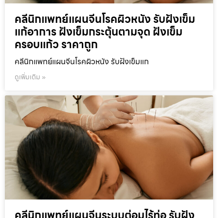
คลีนิกแพทย์แผนจีนโรคผิวหนัง รับฝังเข็ม
แก้อาการ ฝังเข็มกระตุ้นตามจุด ฝังเข็ม
ครอบแก้ว ราคาถูก
คลีนิกแพทย์แผนจีนโรคผิวหนัง รับฝังเข็มแก
ดูเพิ่มเติม »
คลีนิกแพทย์แผนจีนระบบต่อมไร้ท่อ รับฝัง