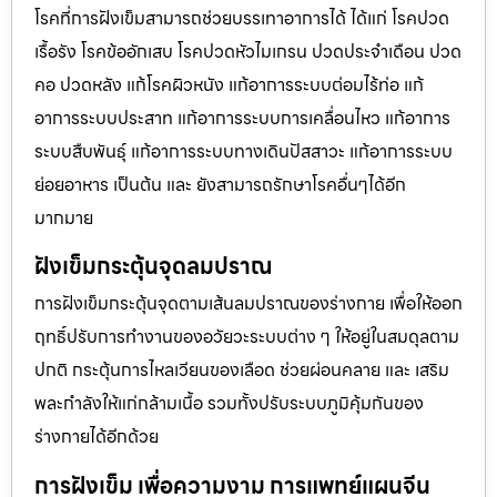
โรคที่การฝังเข็มสามารถช่วยบรรเทาอาการได้ ได้แก่ โรคปวด
เรื้อรัง โรคข้ออักเสบ โรคปวดหัวไมเกรน ปวดประจําเดือน ปวด
คอ ปวดหลัง แก้โรคผิวหนัง แก้อาการระบบต่อมไร้ท่อ แก้
อาการระบบประสาท แก้อาการระบบการเคลื่อนไหว แก้อาการ
ระบบสืบพันธุ์ แก้อาการระบบทางเดินปัสสาวะ แก้อาการระบบ
ย่อยอาหาร เป็นต้น และ ยังสามารถรักษาโรคอื่นๆได้อีก
มากมาย
ฝังเข็มกระตุ้นจุดลมปราณ
การฝังเข็มกระตุ้นจุดตามเส้นลมปราณของร่างกาย เพื่อให้ออก
ฤทธิ์ปรับการทำงานของอวัยวะระบบต่าง ๆ ให้อยู่ในสมดุลตาม
ปกติ กระตุ้นการไหลเวียนของเลือด ช่วยผ่อนคลาย และ เสริม
พละกำลังให้แก่กล้ามเนื้อ รวมทั้งปรับระบบภูมิคุ้มกันของ
ร่างกายได้อีกด้วย
การฝังเข็ม เพื่อความงาม การแพทย์แผนจีน