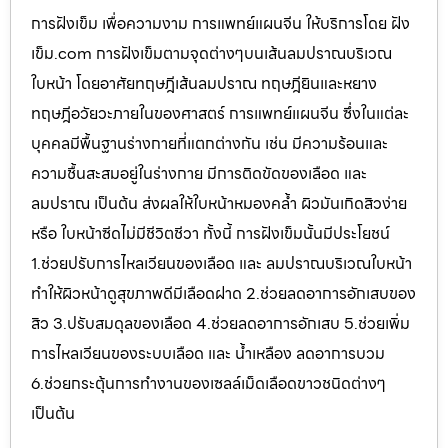
การฝังเข็ม เพื่อความงาม การแพทย์แผนจีน ให้บริการโดย ฝัง
เข็ม.com การฝังเข็มตามจุดต่างๆบนเส้นลมปราณบริเวณ
ใบหน้า โดยอาศัยทฤษฎีเส้นลมปราณ ทฤษฎียินและหยาง
ทฤษฎีอวัยวะภายในของศาสตร์ การแพทย์แผนจีน ซึ่งในแต่ละ
บุคคลมีพื้นฐานร่างกายที่แตกต่างกัน เช่น มีความร้อนและ
ความชื้นสะสมอยู่ในร่างกาย มีการติดขัดของเลือด และ
ลมปราณ เป็นต้น ส่งผลให้ใบหน้าหมองคล้ำ ผิวมันเกิดสิวง่าย
หรือ ใบหน้าซีดไม่มีชีวิตชีวา ทั้งนี้ การฝังเข็มนั้นมีประโยชน์
1.ช่วยปรับการไหลเวียนของเลือด และ ลมปราณบริเวณใบหน้า
ทำให้ผิวหน้าดูสุขภาพดีมีเลือดฝาด 2.ช่วยลดอาการอักเสบของ
สิว 3.ปรับสมดุลของเลือด 4.ช่วยลดอาการอักเสบ 5.ช่วยเพิ่ม
การไหลเวียนของระบบเลือด และ น้ำเหลือง ลดอาการบวม
6.ช่วยกระตุ้นการทำงานของเซลล์เม็ดเลือดขาวชนิดต่างๆ
เป็นต้น