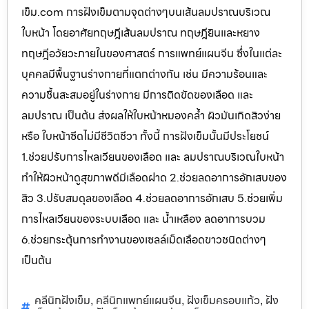
เข็ม.com การฝังเข็มตามจุดต่างๆบนเส้นลมปราณบริเวณ
ใบหน้า โดยอาศัยทฤษฎีเส้นลมปราณ ทฤษฎียินและหยาง
ทฤษฎีอวัยวะภายในของศาสตร์ การแพทย์แผนจีน ซึ่งในแต่ละ
บุคคลมีพื้นฐานร่างกายที่แตกต่างกัน เช่น มีความร้อนและ
ความชื้นสะสมอยู่ในร่างกาย มีการติดขัดของเลือด และ
ลมปราณ เป็นต้น ส่งผลให้ใบหน้าหมองคล้ำ ผิวมันเกิดสิวง่าย
หรือ ใบหน้าซีดไม่มีชีวิตชีวา ทั้งนี้ การฝังเข็มนั้นมีประโยชน์
1.ช่วยปรับการไหลเวียนของเลือด และ ลมปราณบริเวณใบหน้า
ทำให้ผิวหน้าดูสุขภาพดีมีเลือดฝาด 2.ช่วยลดอาการอักเสบของ
สิว 3.ปรับสมดุลของเลือด 4.ช่วยลดอาการอักเสบ 5.ช่วยเพิ่ม
การไหลเวียนของระบบเลือด และ น้ำเหลือง ลดอาการบวม
6.ช่วยกระตุ้นการทำงานของเซลล์เม็ดเลือดขาวชนิดต่างๆ
เป็นต้น
คลีนิกฝังเข็ม
คลีนิกแพทย์แผนจีน
ฝังเข็มครอบแก้ว
ฝัง
,
,
,