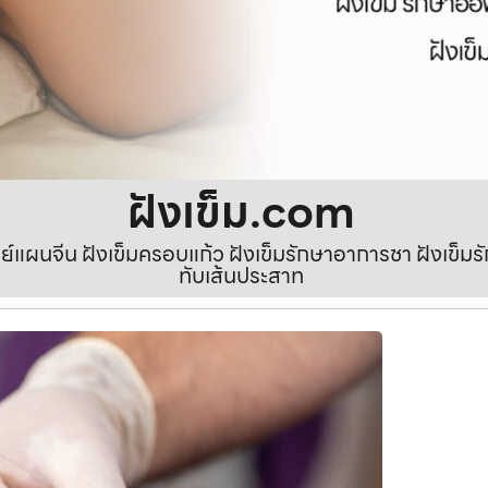
ฝังเข็ม.com
ทย์แผนจีน ฝังเข็มครอบแก้ว ฝังเข็มรักษาอาการชา ฝังเข็
ทับเส้นประสาท