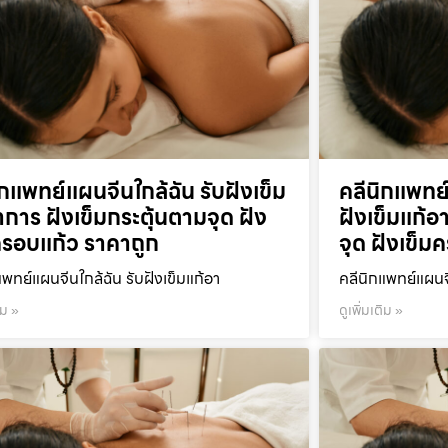
ิกแพทย์แผนจีนใกล้ฉัน รับฝังเข็ม
คลีนิกแพทย
าการ ฝังเข็มกระตุ้นตามจุด ฝัง
ฝังเข็มแก้อ
ครอบแก้ว ราคาถูก
จุด ฝังเข็ม
แพทย์แผนจีนใกล้ฉัน รับฝังเข็มแก้อา
คลีนิกแพทย์แผนจ
ิม »
ดูเพิ่มเติม »