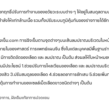
ออกฤทธิ์ปรับการทำงานของอวัยวะระบบต่าง ๆ ให้อยู่ในสมดุลตาม
ังให้แก่กล้ามเนื้อ รวมทั้งปรับระบบภูมิคุ้มกันของร่างกายได้อี
 ฝังเข็ม.com การฝังเข็มตามจุดต่างๆบนเส้นลมปราณบริเวณใบหน
ในของศาสตร์ การแพทย์แผนจีน ซึ่งในแต่ละบุคคลมีพื้นฐานร่า
 มีการติดขัดของเลือด และ ลมปราณ เป็นต้น ส่งผลให้ใบหน้าหมอง
งเข็มนั้นมีประโยชน์ 1.ช่วยปรับการไหลเวียนของเลือด และ ลมปราณบร
องสิว 3.ปรับสมดุลของเลือด 4.ช่วยลดอาการอักเสบ 5.ช่วยเพิ่ม
ตุ้นการทำงานของเซลล์เม็ดเลือดขาวชนิดต่างๆ เป็นต้น
้อาการ
ฝังเข็มแก้อาการปวดแขน
,