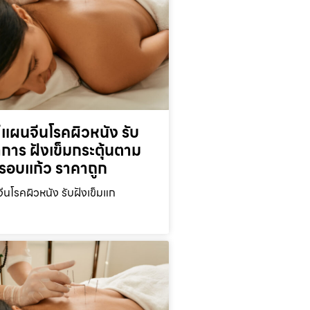
์แผนจีนโรคผิวหนัง รับ
าการ ฝังเข็มกระตุ้นตาม
ครอบแก้ว ราคาถูก
ีนโรคผิวหนัง รับฝังเข็มแก