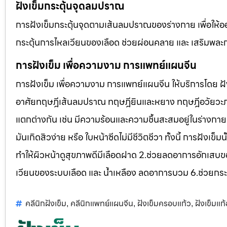
ฝังเข็มกระตุ้นจุดลมปราณ
การฝังเข็มกระตุ้นจุดตามเส้นลมปราณของร่างกาย เพื่อให้
กระตุ้นการไหลเวียนของเลือด ช่วยผ่อนคลาย และ เสริมพละกำล
การฝังเข็ม เพื่อความงาม การแพทย์แผนจีน
การฝังเข็ม เพื่อความงาม การแพทย์แผนจีน ให้บริการโดย
อาศัยทฤษฎีเส้นลมปราณ ทฤษฎียินและหยาง ทฤษฎีอวัยวะภาย
แตกต่างกัน เช่น มีความร้อนและความชื้นสะสมอยู่ในร่างกาย
มันเกิดสิวง่าย หรือ ใบหน้าซีดไม่มีชีวิตชีวา ทั้งนี้ การฝั
ทำให้ผิวหน้าดูสุขภาพดีมีเลือดฝาด 2.ช่วยลดอาการอักเสบข
เวียนของระบบเลือด และ น้ำเหลือง ลดอาการบวม 6.ช่วยกระ
คลีนิกฝังเข็ม
คลีนิกแพทย์แผนจีน
ฝังเข็มครอบแก้ว
ฝังเข็มแก
,
,
,