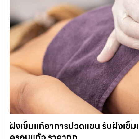
ฝังเข็มแก้อาการปวดแขน รับฝังเข็มแ
ครอบแก้ว ราคาถูก