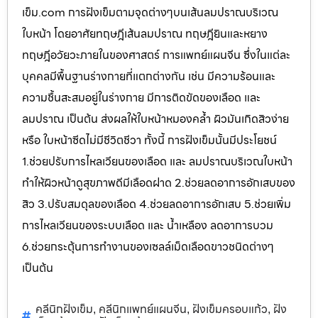
เข็ม.com การฝังเข็มตามจุดต่างๆบนเส้นลมปราณบริเวณ
ใบหน้า โดยอาศัยทฤษฎีเส้นลมปราณ ทฤษฎียินและหยาง
ทฤษฎีอวัยวะภายในของศาสตร์ การแพทย์แผนจีน ซึ่งในแต่ละ
บุคคลมีพื้นฐานร่างกายที่แตกต่างกัน เช่น มีความร้อนและ
ความชื้นสะสมอยู่ในร่างกาย มีการติดขัดของเลือด และ
ลมปราณ เป็นต้น ส่งผลให้ใบหน้าหมองคล้ำ ผิวมันเกิดสิวง่าย
หรือ ใบหน้าซีดไม่มีชีวิตชีวา ทั้งนี้ การฝังเข็มนั้นมีประโยชน์
1.ช่วยปรับการไหลเวียนของเลือด และ ลมปราณบริเวณใบหน้า
ทำให้ผิวหน้าดูสุขภาพดีมีเลือดฝาด 2.ช่วยลดอาการอักเสบของ
สิว 3.ปรับสมดุลของเลือด 4.ช่วยลดอาการอักเสบ 5.ช่วยเพิ่ม
การไหลเวียนของระบบเลือด และ น้ำเหลือง ลดอาการบวม
6.ช่วยกระตุ้นการทำงานของเซลล์เม็ดเลือดขาวชนิดต่างๆ
เป็นต้น
คลีนิกฝังเข็ม
คลีนิกแพทย์แผนจีน
ฝังเข็มครอบแก้ว
ฝัง
,
,
,