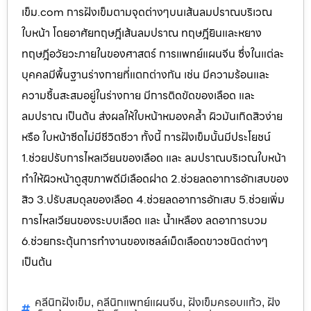
เข็ม.com การฝังเข็มตามจุดต่างๆบนเส้นลมปราณบริเวณ
ใบหน้า โดยอาศัยทฤษฎีเส้นลมปราณ ทฤษฎียินและหยาง
ทฤษฎีอวัยวะภายในของศาสตร์ การแพทย์แผนจีน ซึ่งในแต่ละ
บุคคลมีพื้นฐานร่างกายที่แตกต่างกัน เช่น มีความร้อนและ
ความชื้นสะสมอยู่ในร่างกาย มีการติดขัดของเลือด และ
ลมปราณ เป็นต้น ส่งผลให้ใบหน้าหมองคล้ำ ผิวมันเกิดสิวง่าย
หรือ ใบหน้าซีดไม่มีชีวิตชีวา ทั้งนี้ การฝังเข็มนั้นมีประโยชน์
1.ช่วยปรับการไหลเวียนของเลือด และ ลมปราณบริเวณใบหน้า
ทำให้ผิวหน้าดูสุขภาพดีมีเลือดฝาด 2.ช่วยลดอาการอักเสบของ
สิว 3.ปรับสมดุลของเลือด 4.ช่วยลดอาการอักเสบ 5.ช่วยเพิ่ม
การไหลเวียนของระบบเลือด และ น้ำเหลือง ลดอาการบวม
6.ช่วยกระตุ้นการทำงานของเซลล์เม็ดเลือดขาวชนิดต่างๆ
เป็นต้น
คลีนิกฝังเข็ม
คลีนิกแพทย์แผนจีน
ฝังเข็มครอบแก้ว
ฝัง
,
,
,