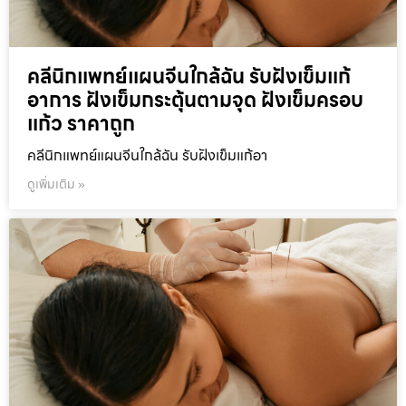
คลีนิกแพทย์แผนจีนใกล้ฉัน รับฝังเข็มแก้
อาการ ฝังเข็มกระตุ้นตามจุด ฝังเข็มครอบ
แก้ว ราคาถูก
คลีนิกแพทย์แผนจีนใกล้ฉัน รับฝังเข็มแก้อา
ดูเพิ่มเติม »