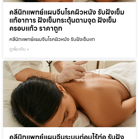
คลีนิกแพทย์แผนจีนโรคผิวหนัง รับฝังเข็ม
แก้อาการ ฝังเข็มกระตุ้นตามจุด ฝังเข็ม
ครอบแก้ว ราคาถูก
คลีนิกแพทย์แผนจีนโรคผิวหนัง รับฝังเข็มแก
ดูเพิ่มเติม »
คลีนิกแพทย์แผนจีนระบบต่อมไร้ท่อ รับฝัง