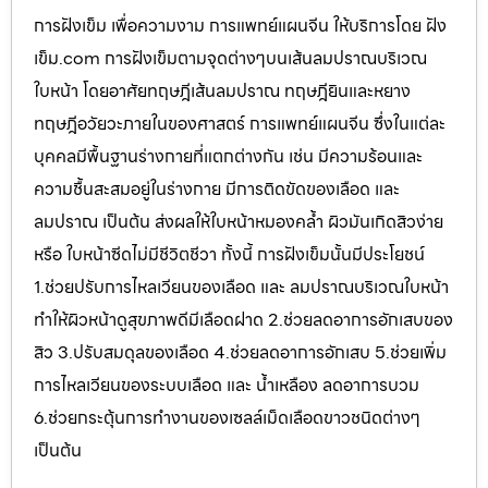
การฝังเข็ม เพื่อความงาม การแพทย์แผนจีน ให้บริการโดย ฝัง
เข็ม.com การฝังเข็มตามจุดต่างๆบนเส้นลมปราณบริเวณ
ใบหน้า โดยอาศัยทฤษฎีเส้นลมปราณ ทฤษฎียินและหยาง
ทฤษฎีอวัยวะภายในของศาสตร์ การแพทย์แผนจีน ซึ่งในแต่ละ
บุคคลมีพื้นฐานร่างกายที่แตกต่างกัน เช่น มีความร้อนและ
ความชื้นสะสมอยู่ในร่างกาย มีการติดขัดของเลือด และ
ลมปราณ เป็นต้น ส่งผลให้ใบหน้าหมองคล้ำ ผิวมันเกิดสิวง่าย
หรือ ใบหน้าซีดไม่มีชีวิตชีวา ทั้งนี้ การฝังเข็มนั้นมีประโยชน์
1.ช่วยปรับการไหลเวียนของเลือด และ ลมปราณบริเวณใบหน้า
ทำให้ผิวหน้าดูสุขภาพดีมีเลือดฝาด 2.ช่วยลดอาการอักเสบของ
สิว 3.ปรับสมดุลของเลือด 4.ช่วยลดอาการอักเสบ 5.ช่วยเพิ่ม
การไหลเวียนของระบบเลือด และ น้ำเหลือง ลดอาการบวม
6.ช่วยกระตุ้นการทำงานของเซลล์เม็ดเลือดขาวชนิดต่างๆ
เป็นต้น