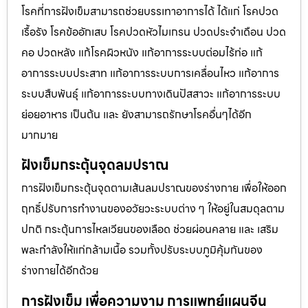
โรคที่การฝังเข็มสามารถช่วยบรรเทาอาการได้ ได้แก่ โรคปวด
เรื้อรัง โรคข้ออักเสบ โรคปวดหัวไมเกรน ปวดประจําเดือน ปวด
คอ ปวดหลัง แก้โรคผิวหนัง แก้อาการระบบต่อมไร้ท่อ แก้
อาการระบบประสาท แก้อาการระบบการเคลื่อนไหว แก้อาการ
ระบบสืบพันธุ์ แก้อาการระบบทางเดินปัสสาวะ แก้อาการระบบ
ย่อยอาหาร เป็นต้น และ ยังสามารถรักษาโรคอื่นๆได้อีก
มากมาย
ฝังเข็มกระตุ้นจุดลมปราณ
การฝังเข็มกระตุ้นจุดตามเส้นลมปราณของร่างกาย เพื่อให้ออก
ฤทธิ์ปรับการทำงานของอวัยวะระบบต่าง ๆ ให้อยู่ในสมดุลตาม
ปกติ กระตุ้นการไหลเวียนของเลือด ช่วยผ่อนคลาย และ เสริม
พละกำลังให้แก่กล้ามเนื้อ รวมทั้งปรับระบบภูมิคุ้มกันของ
ร่างกายได้อีกด้วย
การฝังเข็ม เพื่อความงาม การแพทย์แผนจีน