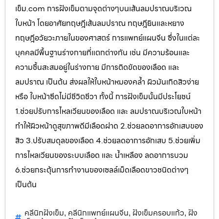
เข็ม.com การฝังเข็มตามจุดต่างๆบนเส้นลมปราณบริเวณ
ใบหน้า โดยอาศัยทฤษฎีเส้นลมปราณ ทฤษฎียินและหยาง
ทฤษฎีอวัยวะภายในของศาสตร์ การแพทย์แผนจีน ซึ่งในแต่ละ
บุคคลมีพื้นฐานร่างกายที่แตกต่างกัน เช่น มีความร้อนและ
ความชื้นสะสมอยู่ในร่างกาย มีการติดขัดของเลือด และ
ลมปราณ เป็นต้น ส่งผลให้ใบหน้าหมองคล้ำ ผิวมันเกิดสิวง่าย
หรือ ใบหน้าซีดไม่มีชีวิตชีวา ทั้งนี้ การฝังเข็มนั้นมีประโยชน์
1.ช่วยปรับการไหลเวียนของเลือด และ ลมปราณบริเวณใบหน้า
ทำให้ผิวหน้าดูสุขภาพดีมีเลือดฝาด 2.ช่วยลดอาการอักเสบของ
สิว 3.ปรับสมดุลของเลือด 4.ช่วยลดอาการอักเสบ 5.ช่วยเพิ่ม
การไหลเวียนของระบบเลือด และ น้ำเหลือง ลดอาการบวม
6.ช่วยกระตุ้นการทำงานของเซลล์เม็ดเลือดขาวชนิดต่างๆ
เป็นต้น
คลีนิกฝังเข็ม
คลีนิกแพทย์แผนจีน
ฝังเข็มครอบแก้ว
ฝัง
,
,
,