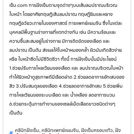
เข็ม.com การฝังเข็มตามจุดต่างๆบนเส้นลมปราณบริเวณ
ใบหน้า โดยอาศัยทฤษฎีเส้นลมปราณ ทฤษฎียินและหยาง
ทฤษฎีอวัยวะภายในของศาสตร์ การแพทย์แผนจีน ซึ่งในแต่ละ
บุคคลมีพื้นฐานร่างกายที่แตกต่างกัน เช่น มีความร้อนและ
ความชื้นสะสมอยู่ในร่างกาย มีการติดขัดของเลือด และ
ลมปราณ เป็นต้น ส่งผลให้ใบหน้าหมองคล้ำ ผิวมันเกิดสิวง่าย
หรือ ใบหน้าซีดไม่มีชีวิตชีวา ทั้งนี้ การฝังเข็มนั้นมีประโยชน์
1.ช่วยปรับการไหลเวียนของเลือด และ ลมปราณบริเวณใบหน้า
ทำให้ผิวหน้าดูสุขภาพดีมีเลือดฝาด 2.ช่วยลดอาการอักเสบของ
สิว 3.ปรับสมดุลของเลือด 4.ช่วยลดอาการอักเสบ 5.ช่วยเพิ่ม
การไหลเวียนของระบบเลือด และ น้ำเหลือง ลดอาการบวม
6.ช่วยกระตุ้นการทำงานของเซลล์เม็ดเลือดขาวชนิดต่างๆ
เป็นต้น
คลีนิกฝังเข็ม
คลีนิกแพทย์แผนจีน
ฝังเข็มครอบแก้ว
ฝัง
,
,
,