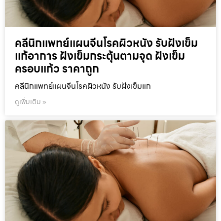
คลีนิกแพทย์แผนจีนโรคผิวหนัง รับฝังเข็ม
แก้อาการ ฝังเข็มกระตุ้นตามจุด ฝังเข็ม
ครอบแก้ว ราคาถูก
คลีนิกแพทย์แผนจีนโรคผิวหนัง รับฝังเข็มแก
ดูเพิ่มเติม »