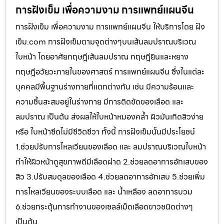
การฝังเข็ม เพื่อความงาม การแพทย์แผนจีน
การฝังเข็ม เพื่อความงาม การแพทย์แผนจีน ให้บริการโดย ฝัง
เข็ม.com การฝังเข็มตามจุดต่างๆบนเส้นลมปราณบริเวณ
ใบหน้า โดยอาศัยทฤษฎีเส้นลมปราณ ทฤษฎียินและหยาง
ทฤษฎีอวัยวะภายในของศาสตร์ การแพทย์แผนจีน ซึ่งในแต่ละ
บุคคลมีพื้นฐานร่างกายที่แตกต่างกัน เช่น มีความร้อนและ
ความชื้นสะสมอยู่ในร่างกาย มีการติดขัดของเลือด และ
ลมปราณ เป็นต้น ส่งผลให้ใบหน้าหมองคล้ำ ผิวมันเกิดสิวง่าย
หรือ ใบหน้าซีดไม่มีชีวิตชีวา ทั้งนี้ การฝังเข็มนั้นมีประโยชน์
1.ช่วยปรับการไหลเวียนของเลือด และ ลมปราณบริเวณใบหน้า
ทำให้ผิวหน้าดูสุขภาพดีมีเลือดฝาด 2.ช่วยลดอาการอักเสบของ
สิว 3.ปรับสมดุลของเลือด 4.ช่วยลดอาการอักเสบ 5.ช่วยเพิ่ม
การไหลเวียนของระบบเลือด และ น้ำเหลือง ลดอาการบวม
6.ช่วยกระตุ้นการทำงานของเซลล์เม็ดเลือดขาวชนิดต่างๆ
เป็นต้น