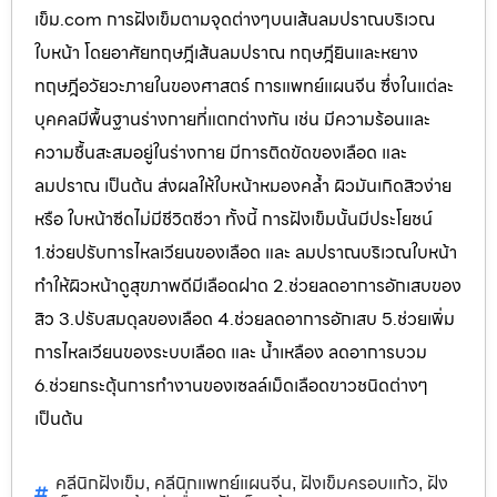
เข็ม.com การฝังเข็มตามจุดต่างๆบนเส้นลมปราณบริเวณ
ใบหน้า โดยอาศัยทฤษฎีเส้นลมปราณ ทฤษฎียินและหยาง
ทฤษฎีอวัยวะภายในของศาสตร์ การแพทย์แผนจีน ซึ่งในแต่ละ
บุคคลมีพื้นฐานร่างกายที่แตกต่างกัน เช่น มีความร้อนและ
ความชื้นสะสมอยู่ในร่างกาย มีการติดขัดของเลือด และ
ลมปราณ เป็นต้น ส่งผลให้ใบหน้าหมองคล้ำ ผิวมันเกิดสิวง่าย
หรือ ใบหน้าซีดไม่มีชีวิตชีวา ทั้งนี้ การฝังเข็มนั้นมีประโยชน์
1.ช่วยปรับการไหลเวียนของเลือด และ ลมปราณบริเวณใบหน้า
ทำให้ผิวหน้าดูสุขภาพดีมีเลือดฝาด 2.ช่วยลดอาการอักเสบของ
สิว 3.ปรับสมดุลของเลือด 4.ช่วยลดอาการอักเสบ 5.ช่วยเพิ่ม
การไหลเวียนของระบบเลือด และ น้ำเหลือง ลดอาการบวม
6.ช่วยกระตุ้นการทำงานของเซลล์เม็ดเลือดขาวชนิดต่างๆ
เป็นต้น
คลีนิกฝังเข็ม
คลีนิกแพทย์แผนจีน
ฝังเข็มครอบแก้ว
ฝัง
,
,
,