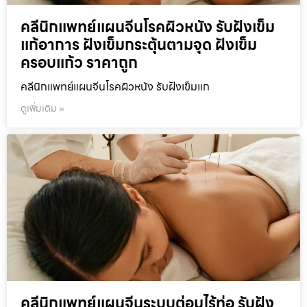
คลีนิกแพทย์แผนจีนโรคผิวหนัง รับฝังเข็ม
แก้อาการ ฝังเข็มกระตุ้นตามจุด ฝังเข็ม
ครอบแก้ว ราคาถูก
คลีนิกแพทย์แผนจีนโรคผิวหนัง รับฝังเข็มแก
ดูเพิ่มเติม »
คลีนิกแพทย์แผนจีนระบบต่อมไร้ท่อ รับฝัง