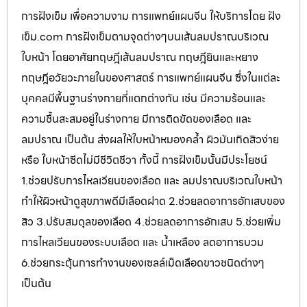
การฝังเข็ม เพื่อความงาม การแพทย์แผนจีน ให้บริการโดย ฝัง
เข็ม.com การฝังเข็มตามจุดต่างๆบนเส้นลมปราณบริเวณ
ใบหน้า โดยอาศัยทฤษฎีเส้นลมปราณ ทฤษฎียินและหยาง
ทฤษฎีอวัยวะภายในของศาสตร์ การแพทย์แผนจีน ซึ่งในแต่ละ
บุคคลมีพื้นฐานร่างกายที่แตกต่างกัน เช่น มีความร้อนและ
ความชื้นสะสมอยู่ในร่างกาย มีการติดขัดของเลือด และ
ลมปราณ เป็นต้น ส่งผลให้ใบหน้าหมองคล้ำ ผิวมันเกิดสิวง่าย
หรือ ใบหน้าซีดไม่มีชีวิตชีวา ทั้งนี้ การฝังเข็มนั้นมีประโยชน์
1.ช่วยปรับการไหลเวียนของเลือด และ ลมปราณบริเวณใบหน้า
ทำให้ผิวหน้าดูสุขภาพดีมีเลือดฝาด 2.ช่วยลดอาการอักเสบของ
สิว 3.ปรับสมดุลของเลือด 4.ช่วยลดอาการอักเสบ 5.ช่วยเพิ่ม
การไหลเวียนของระบบเลือด และ น้ำเหลือง ลดอาการบวม
6.ช่วยกระตุ้นการทำงานของเซลล์เม็ดเลือดขาวชนิดต่างๆ
เป็นต้น