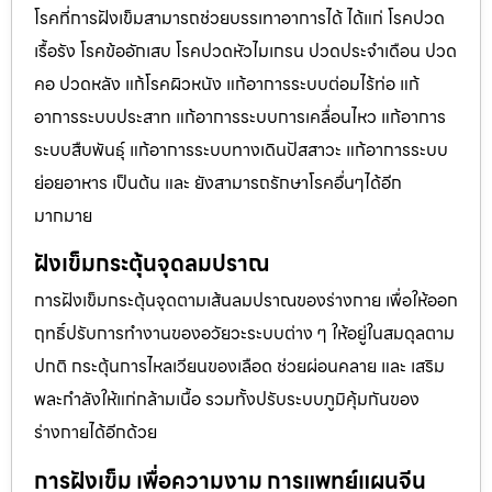
โรคที่การฝังเข็มสามารถช่วยบรรเทาอาการได้ ได้แก่ โรคปวด
เรื้อรัง โรคข้ออักเสบ โรคปวดหัวไมเกรน ปวดประจําเดือน ปวด
คอ ปวดหลัง แก้โรคผิวหนัง แก้อาการระบบต่อมไร้ท่อ แก้
อาการระบบประสาท แก้อาการระบบการเคลื่อนไหว แก้อาการ
ระบบสืบพันธุ์ แก้อาการระบบทางเดินปัสสาวะ แก้อาการระบบ
ย่อยอาหาร เป็นต้น และ ยังสามารถรักษาโรคอื่นๆได้อีก
มากมาย
ฝังเข็มกระตุ้นจุดลมปราณ
การฝังเข็มกระตุ้นจุดตามเส้นลมปราณของร่างกาย เพื่อให้ออก
ฤทธิ์ปรับการทำงานของอวัยวะระบบต่าง ๆ ให้อยู่ในสมดุลตาม
ปกติ กระตุ้นการไหลเวียนของเลือด ช่วยผ่อนคลาย และ เสริม
พละกำลังให้แก่กล้ามเนื้อ รวมทั้งปรับระบบภูมิคุ้มกันของ
ร่างกายได้อีกด้วย
การฝังเข็ม เพื่อความงาม การแพทย์แผนจีน