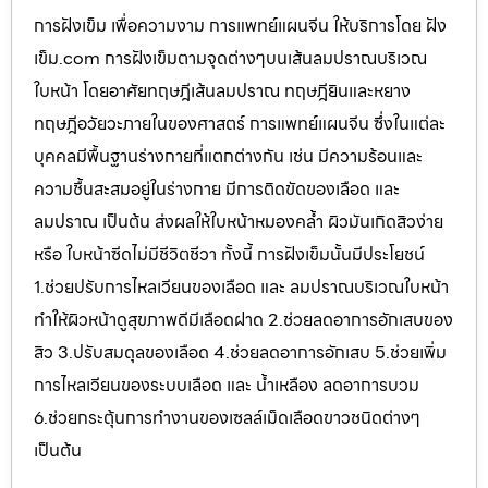
การฝังเข็ม เพื่อความงาม การแพทย์แผนจีน ให้บริการโดย ฝัง
เข็ม.com การฝังเข็มตามจุดต่างๆบนเส้นลมปราณบริเวณ
ใบหน้า โดยอาศัยทฤษฎีเส้นลมปราณ ทฤษฎียินและหยาง
ทฤษฎีอวัยวะภายในของศาสตร์ การแพทย์แผนจีน ซึ่งในแต่ละ
บุคคลมีพื้นฐานร่างกายที่แตกต่างกัน เช่น มีความร้อนและ
ความชื้นสะสมอยู่ในร่างกาย มีการติดขัดของเลือด และ
ลมปราณ เป็นต้น ส่งผลให้ใบหน้าหมองคล้ำ ผิวมันเกิดสิวง่าย
หรือ ใบหน้าซีดไม่มีชีวิตชีวา ทั้งนี้ การฝังเข็มนั้นมีประโยชน์
1.ช่วยปรับการไหลเวียนของเลือด และ ลมปราณบริเวณใบหน้า
ทำให้ผิวหน้าดูสุขภาพดีมีเลือดฝาด 2.ช่วยลดอาการอักเสบของ
สิว 3.ปรับสมดุลของเลือด 4.ช่วยลดอาการอักเสบ 5.ช่วยเพิ่ม
การไหลเวียนของระบบเลือด และ น้ำเหลือง ลดอาการบวม
6.ช่วยกระตุ้นการทำงานของเซลล์เม็ดเลือดขาวชนิดต่างๆ
เป็นต้น