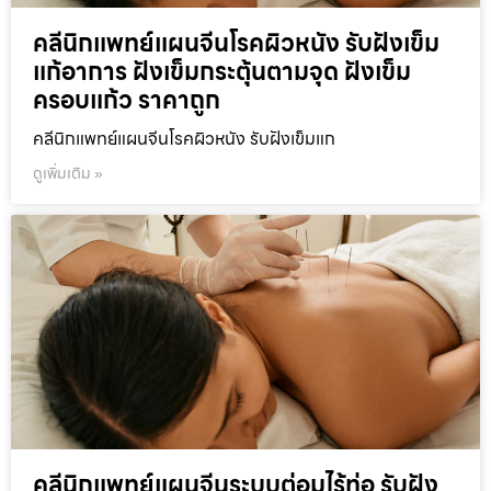
คลีนิกแพทย์แผนจีนโรคผิวหนัง รับฝังเข็ม
แก้อาการ ฝังเข็มกระตุ้นตามจุด ฝังเข็ม
ครอบแก้ว ราคาถูก
คลีนิกแพทย์แผนจีนโรคผิวหนัง รับฝังเข็มแก
ดูเพิ่มเติม »
คลีนิกแพทย์แผนจีนระบบต่อมไร้ท่อ รับฝัง