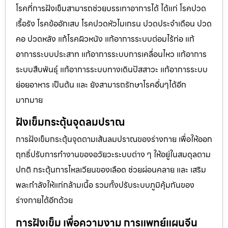
โรคที่การฝังเข็มสามารถช่วยบรรเทาอาการได้ ได้แก่ โรคปวด
เรื้อรัง โรคข้ออักเสบ โรคปวดหัวไมเกรน ปวดประจําเดือน ปวด
คอ ปวดหลัง แก้โรคผิวหนัง แก้อาการระบบต่อมไร้ท่อ แก้
อาการระบบประสาท แก้อาการระบบการเคลื่อนไหว แก้อาการ
ระบบสืบพันธุ์ แก้อาการระบบทางเดินปัสสาวะ แก้อาการระบบ
ย่อยอาหาร เป็นต้น และ ยังสามารถรักษาโรคอื่นๆได้อีก
มากมาย
ฝังเข็มกระตุ้นจุดลมปราณ
การฝังเข็มกระตุ้นจุดตามเส้นลมปราณของร่างกาย เพื่อให้ออก
ฤทธิ์ปรับการทำงานของอวัยวะระบบต่าง ๆ ให้อยู่ในสมดุลตาม
ปกติ กระตุ้นการไหลเวียนของเลือด ช่วยผ่อนคลาย และ เสริม
พละกำลังให้แก่กล้ามเนื้อ รวมทั้งปรับระบบภูมิคุ้มกันของ
ร่างกายได้อีกด้วย
การฝังเข็ม เพื่อความงาม การแพทย์แผนจีน