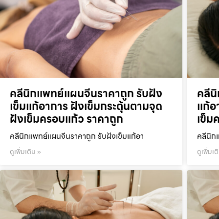
คลีนิกแพทย์แผนจีนราคาถูก รับฝัง
คลีน
เข็มแก้อาการ ฝังเข็มกระตุ้นตามจุด
แก้อ
ฝังเข็มครอบแก้ว ราคาถูก
เข็ม
คลีนิกแพทย์แผนจีนราคาถูก รับฝังเข็มแก้อา
คลีนิก
ดูเพิ่มเติม »
ดูเพิ่มเต