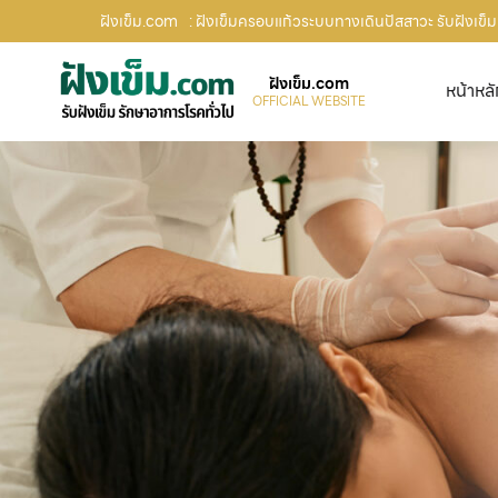
ฝังเข็ม.com
: ฝังเข็มครอบแก้วระบบทางเดินปัสสาวะ รับฝังเข็ม
ฝังเข็ม.com
หน้าหล
OFFICIAL WEBSITE