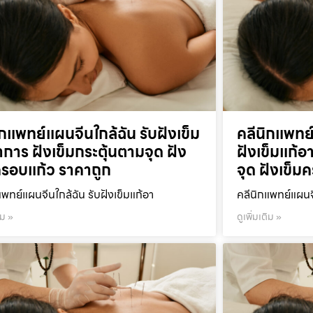
ิกแพทย์แผนจีนใกล้ฉัน รับฝังเข็ม
คลีนิกแพทย
าการ ฝังเข็มกระตุ้นตามจุด ฝัง
ฝังเข็มแก้อ
ครอบแก้ว ราคาถูก
จุด ฝังเข็ม
แพทย์แผนจีนใกล้ฉัน รับฝังเข็มแก้อา
คลีนิกแพทย์แผนจ
ิม »
ดูเพิ่มเติม »