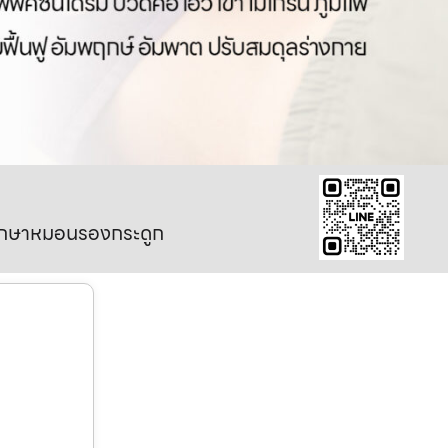
มรักษาหมอนรองกระดูก