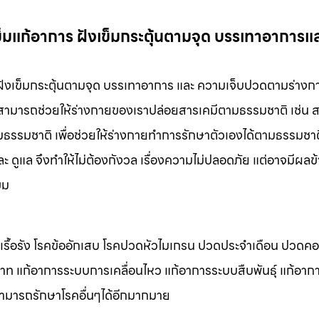
ข็มแก้อาการ ฝังเข็มกระตุ้นตามจุด บรรเทาอาการแ
ฝังเข็มกระตุ้นตามจุด บรรเทาอาการ และ ความเจ็บปวดตามร่างกาย
มสามารถช่วยให้ร่างกายของเราปล่อยสารเคมีตามธรรมชาติ เช่น ส
ธรรมชาติ เพื่อช่วยให้ร่างกายทำการรักษาตัวเองได้ตามธรรมชาต
 ดูแล จึงทำให้ไม่ต้องกังวล เรื่องความไม่ปลอดภัย แต่อาจมีผลข้า
็ม
ดเรื้อรัง โรคข้ออักเสบ โรคปวดหัวไมเกรน ปวดประจําเดือน ปวดค
สาท แก้อาการระบบการเคลื่อนไหว แก้อาการระบบสืบพันธุ์ แก้อา
สามารถรักษาโรคอื่นๆได้อีกมากมาย