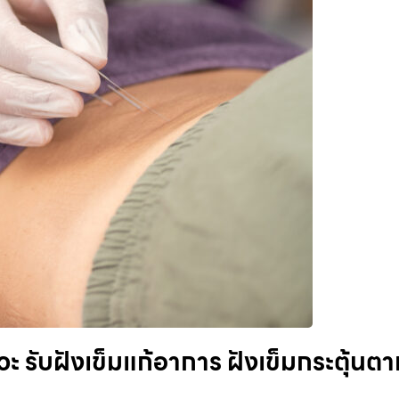
 รับฝังเข็มแก้อาการ ฝังเข็มกระตุ้นต