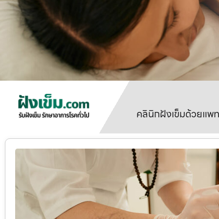
คลินิกฝังเข็มด้วยแพ