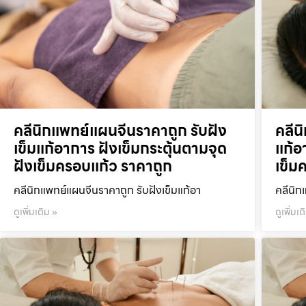
คลีนิกแพทย์แผนจีนราคาถูก รับฝัง
คลีน
เข็มแก้อาการ ฝังเข็มกระตุ้นตามจุด
แก้อ
ฝังเข็มครอบแก้ว ราคาถูก
เข็ม
คลีนิกแพทย์แผนจีนราคาถูก รับฝังเข็มแก้อา
คลีนิก
ดูเพิ่มเติม »
ดูเพิ่มเต