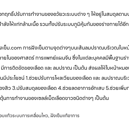
ออกฤทธิ์ปรับการทำงานของอวัยวะระบบต่าง ๆ ให้อยู่ในสมดุลตาม
ังให้แก่กล้ามเนื้อ รวมทั้งปรับระบบภูมิคุ้มกันของร่างกายได้อี
 ฝังเข็ม.com การฝังเข็มตามจุดต่างๆบนเส้นลมปราณบริเวณใบหน
ในของศาสตร์ การแพทย์แผนจีน ซึ่งในแต่ละบุคคลมีพื้นฐานร่า
 มีการติดขัดของเลือด และ ลมปราณ เป็นต้น ส่งผลให้ใบหน้าหมอง
งเข็มนั้นมีประโยชน์ 1.ช่วยปรับการไหลเวียนของเลือด และ ลมปราณบร
องสิว 3.ปรับสมดุลของเลือด 4.ช่วยลดอาการอักเสบ 5.ช่วยเพิ่ม
ตุ้นการทำงานของเซลล์เม็ดเลือดขาวชนิดต่างๆ เป็นต้น
รอบแก้วระบบการเคลื่อนไหว
ฝังเข็มแก้อาการ
,