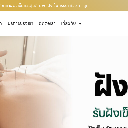
ก้อาการ ฝังเข็มกระตุ้นตามจุด ฝังเข็มครอบแก้ว ราคาถูก
ัก
บริการของเรา
ติดต่อเรา
เกี่ยวกับ