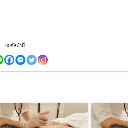
แชร์หน้านี้