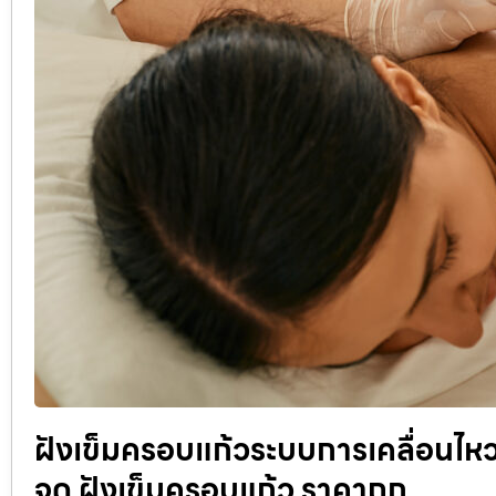
ฝังเข็มครอบแก้วระบบการเคลื่อนไหว 
จุด ฝังเข็มครอบแก้ว ราคาถูก