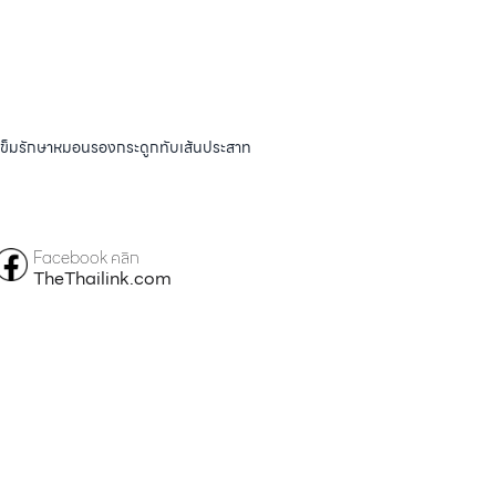
ังเข็มรักษาหมอนรองกระดูกทับเส้นประสาท
Facebook คลิก
TheThailink.com