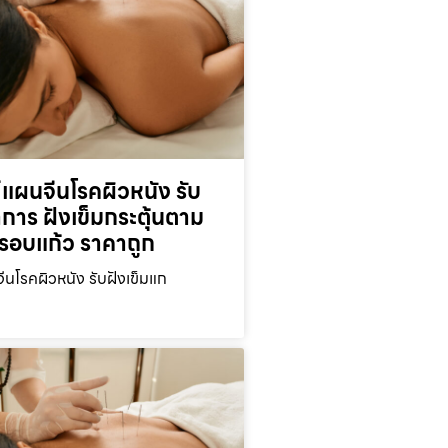
์แผนจีนโรคผิวหนัง รับ
าการ ฝังเข็มกระตุ้นตาม
ครอบแก้ว ราคาถูก
ีนโรคผิวหนัง รับฝังเข็มแก