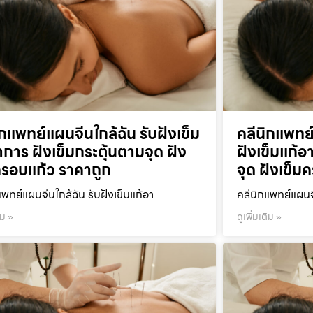
ิกแพทย์แผนจีนใกล้ฉัน รับฝังเข็ม
คลีนิกแพทย
าการ ฝังเข็มกระตุ้นตามจุด ฝัง
ฝังเข็มแก้อ
ครอบแก้ว ราคาถูก
จุด ฝังเข็ม
แพทย์แผนจีนใกล้ฉัน รับฝังเข็มแก้อา
คลีนิกแพทย์แผนจ
ิม »
ดูเพิ่มเติม »