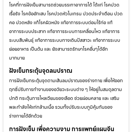
โรคที่การฝังเข็มสามารถช่วยบรรเทาอาการได้ ได้แก่ โรคปวด
เรื้อรัง โรคข้ออักเสบ โรคปวดหัวไมเกรน ปวดประจําเดือน ปวด
คอ ปวดหลัง แก้โรคผิวหนัง แก้อาการระบบต่อมไร้ท่อ แก้
อาการระบบประสาท แก้อาการระบบการเคลื่อนไหว แก้อาการ
ระบบสืบพันธุ์ แก้อาการระบบทางเดินปัสสาวะ แก้อาการระบบ
ย่อยอาหาร เป็นต้น และ ยังสามารถรักษาโรคอื่นๆได้อีก
มากมาย
ฝังเข็มกระตุ้นจุดลมปราณ
การฝังเข็มกระตุ้นจุดตามเส้นลมปราณของร่างกาย เพื่อให้ออก
ฤทธิ์ปรับการทำงานของอวัยวะระบบต่าง ๆ ให้อยู่ในสมดุลตาม
ปกติ กระตุ้นการไหลเวียนของเลือด ช่วยผ่อนคลาย และ เสริม
พละกำลังให้แก่กล้ามเนื้อ รวมทั้งปรับระบบภูมิคุ้มกันของ
ร่างกายได้อีกด้วย
การฝังเข็ม เพื่อความงาม การแพทย์แผนจีน