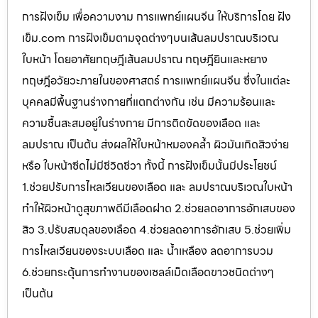
การฝังเข็ม เพื่อความงาม การแพทย์แผนจีน ให้บริการโดย ฝัง
เข็ม.com การฝังเข็มตามจุดต่างๆบนเส้นลมปราณบริเวณ
ใบหน้า โดยอาศัยทฤษฎีเส้นลมปราณ ทฤษฎียินและหยาง
ทฤษฎีอวัยวะภายในของศาสตร์ การแพทย์แผนจีน ซึ่งในแต่ละ
บุคคลมีพื้นฐานร่างกายที่แตกต่างกัน เช่น มีความร้อนและ
ความชื้นสะสมอยู่ในร่างกาย มีการติดขัดของเลือด และ
ลมปราณ เป็นต้น ส่งผลให้ใบหน้าหมองคล้ำ ผิวมันเกิดสิวง่าย
หรือ ใบหน้าซีดไม่มีชีวิตชีวา ทั้งนี้ การฝังเข็มนั้นมีประโยชน์
1.ช่วยปรับการไหลเวียนของเลือด และ ลมปราณบริเวณใบหน้า
ทำให้ผิวหน้าดูสุขภาพดีมีเลือดฝาด 2.ช่วยลดอาการอักเสบของ
สิว 3.ปรับสมดุลของเลือด 4.ช่วยลดอาการอักเสบ 5.ช่วยเพิ่ม
การไหลเวียนของระบบเลือด และ น้ำเหลือง ลดอาการบวม
6.ช่วยกระตุ้นการทำงานของเซลล์เม็ดเลือดขาวชนิดต่างๆ
เป็นต้น