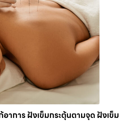
ก้อาการ ฝังเข็มกระตุ้นตามจุด ฝังเข็ม