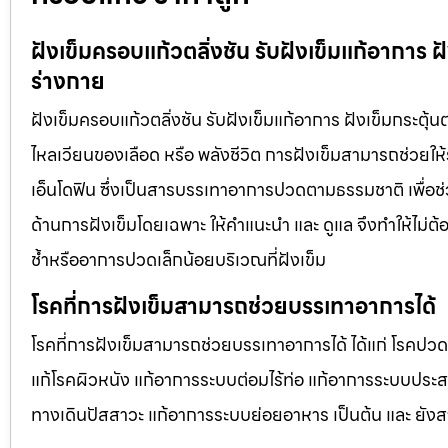
ฝังเข็มครอบแก้วตลิ่งชัน รับฝังเข็มแก้อากา
ร่างกาย
ฝังเข็มครอบแก้วตลิ่งชัน รับฝังเข็มแก้อาการ ฝังเข็มกระต
ไหลเวียนของเลือด หรือ พลังชีวิต การฝังเข็มสามารถช่วยใ
เอ็นโดฟิน ซึ่งเป็นสารบรรเทาอาการปวดตามธรรมชาติ เพื่อช
ด้านการฝังเข็มโดยเฉพาะ ให้คำแนะนำ และ ดูแล จึงทำให้ไม่ต้
ช้ำหรืออาการปวดเล็กน้อยบริเวณที่ฝังเข็ม
โรคที่การฝังเข็มสามารถช่วยบรรเทาอาการได้
โรคที่การฝังเข็มสามารถช่วยบรรเทาอาการได้ ได้แก่ โรคปว
แก้โรคผิวหนัง แก้อาการระบบต่อมไร้ท่อ แก้อาการระบบประ
ทางเดินปัสสาวะ แก้อาการระบบย่อยอาหาร เป็นต้น และ ยัง