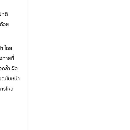
ปกติ
กด้วย
้า โดย
งกายที่
คล้ำ ผิว
ิเวณใบหน้า
การไหล