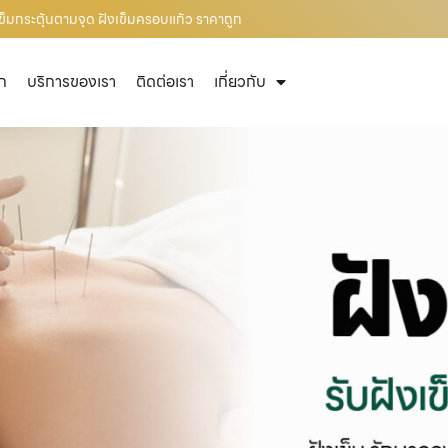
งเข็มกระตุ้นตามจุด ฝังเข็มครอบแก้ว ราคาถูก
ัก
บริการของเรา
ติดต่อเรา
เกี่ยวกับ