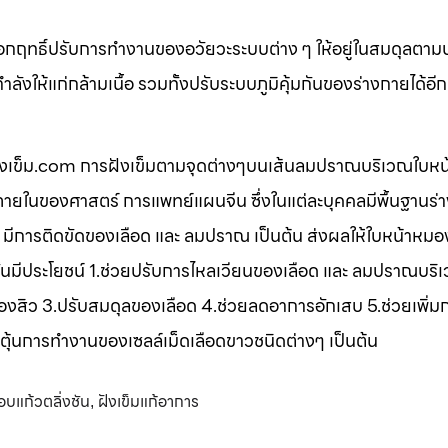
ออกฤทธิ์ปรับการทำงานของอวัยวะระบบต่าง ๆ ให้อยู่ในสมดุลตาม
ังให้แก่กล้ามเนื้อ รวมทั้งปรับระบบภูมิคุ้มกันของร่างกายได้อี
 ฝังเข็ม.com การฝังเข็มตามจุดต่างๆบนเส้นลมปราณบริเวณใบหน
ในของศาสตร์ การแพทย์แผนจีน ซึ่งในแต่ละบุคคลมีพื้นฐานร่า
 มีการติดขัดของเลือด และ ลมปราณ เป็นต้น ส่งผลให้ใบหน้าหมอง
งเข็มนั้นมีประโยชน์ 1.ช่วยปรับการไหลเวียนของเลือด และ ลมปราณบร
องสิว 3.ปรับสมดุลของเลือด 4.ช่วยลดอาการอักเสบ 5.ช่วยเพิ่ม
ตุ้นการทำงานของเซลล์เม็ดเลือดขาวชนิดต่างๆ เป็นต้น
อบแก้วตลิ่งชัน
ฝังเข็มแก้อาการ
,