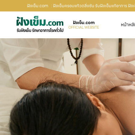
ฝังเข็ม.com
: ฝังเข็มครอบแก้วตลิ่งชัน รับฝังเข็มแก้อาการ ฝั
ฝังเข็ม.com
หน้าหล
OFFICIAL WEBSITE