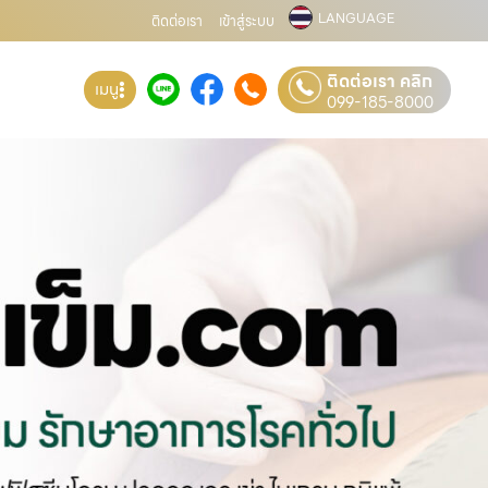
LANGUAGE
ติดต่อเรา
เข้าสู่ระบบ
ติดต่อเรา คลิก
เมนู
099-185-8000