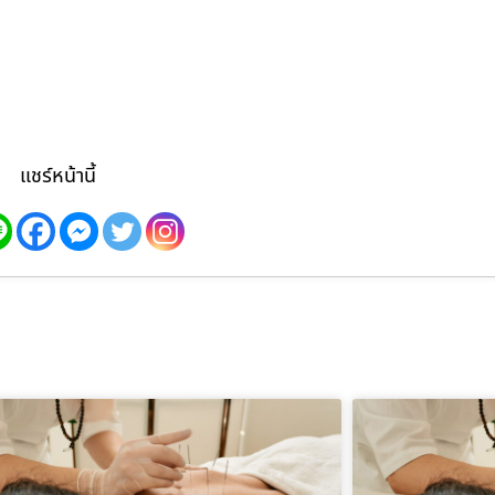
แชร์หน้านี้