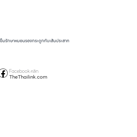
ังเข็มรักษาหมอนรองกระดูกทับเส้นประสาท
Facebook คลิก
TheThailink.com