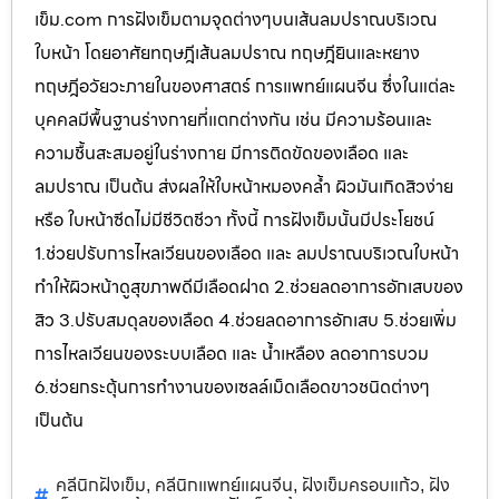
เข็ม.com การฝังเข็มตามจุดต่างๆบนเส้นลมปราณบริเวณ
ใบหน้า โดยอาศัยทฤษฎีเส้นลมปราณ ทฤษฎียินและหยาง
ทฤษฎีอวัยวะภายในของศาสตร์ การแพทย์แผนจีน ซึ่งในแต่ละ
บุคคลมีพื้นฐานร่างกายที่แตกต่างกัน เช่น มีความร้อนและ
ความชื้นสะสมอยู่ในร่างกาย มีการติดขัดของเลือด และ
ลมปราณ เป็นต้น ส่งผลให้ใบหน้าหมองคล้ำ ผิวมันเกิดสิวง่าย
หรือ ใบหน้าซีดไม่มีชีวิตชีวา ทั้งนี้ การฝังเข็มนั้นมีประโยชน์
1.ช่วยปรับการไหลเวียนของเลือด และ ลมปราณบริเวณใบหน้า
ทำให้ผิวหน้าดูสุขภาพดีมีเลือดฝาด 2.ช่วยลดอาการอักเสบของ
สิว 3.ปรับสมดุลของเลือด 4.ช่วยลดอาการอักเสบ 5.ช่วยเพิ่ม
การไหลเวียนของระบบเลือด และ น้ำเหลือง ลดอาการบวม
6.ช่วยกระตุ้นการทำงานของเซลล์เม็ดเลือดขาวชนิดต่างๆ
เป็นต้น
คลีนิกฝังเข็ม
คลีนิกแพทย์แผนจีน
ฝังเข็มครอบแก้ว
ฝัง
,
,
,