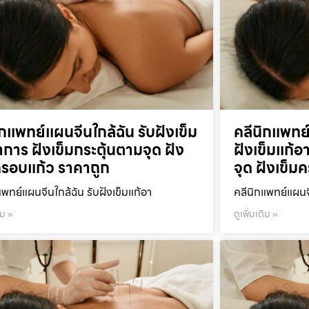
ิกแพทย์แผนจีนใกล้ฉัน รับฝังเข็ม
คลีนิกแพทย
าการ ฝังเข็มกระตุ้นตามจุด ฝัง
ฝังเข็มแก้อ
ครอบแก้ว ราคาถูก
จุด ฝังเข็ม
แพทย์แผนจีนใกล้ฉัน รับฝังเข็มแก้อา
คลีนิกแพทย์แผนจ
ิม »
ดูเพิ่มเติม »