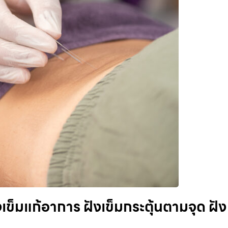
ข็มแก้อาการ ฝังเข็มกระตุ้นตามจุด ฝัง