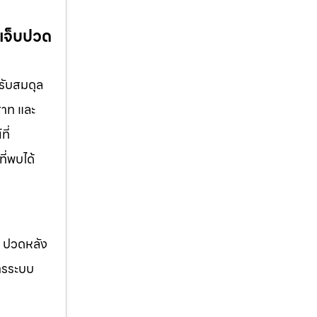
มเจ็บปวด
รับสมดุล
สาท และ
ี่
ี่พบได้
อ ปวดหลัง
การระบบ