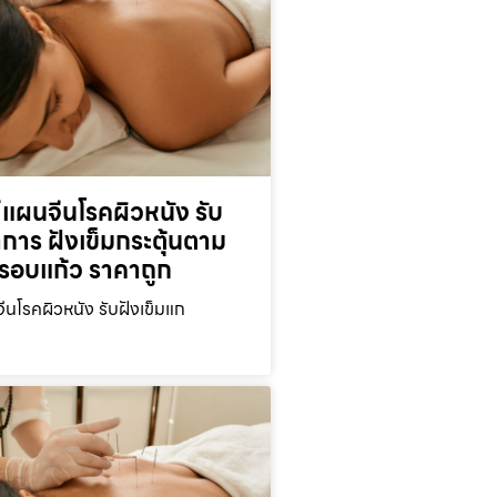
์แผนจีนโรคผิวหนัง รับ
าการ ฝังเข็มกระตุ้นตาม
ครอบแก้ว ราคาถูก
ีนโรคผิวหนัง รับฝังเข็มแก