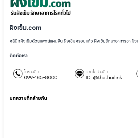
ฝังเข็ม.com
คลินิกฝังเข็มด้วยแพทย์แผนจีน ฝังเข็มครอบแก้ว ฝังเข็มรักษาอาการชา ฝ
ติดต่อเรา
โทร คลิก
แอดไลน์ คลิก
099-185-8000
ID: @thethailink
บทความที่คล้ายกัน