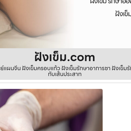
ฝังเข็ม.com
ทย์แผนจีน ฝังเข็มครอบแก้ว ฝังเข็มรักษาอาการชา ฝังเข็
ทับเส้นประสาท