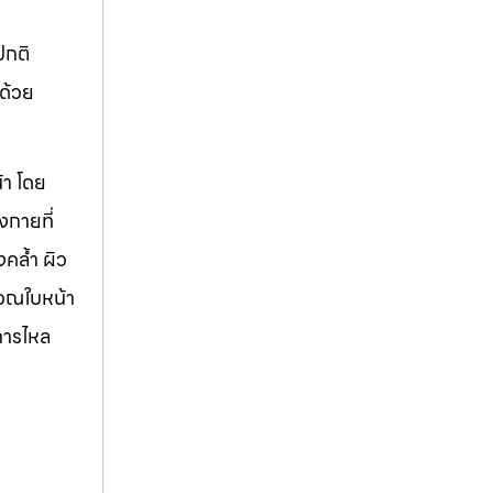
ปกติ
กด้วย
้า โดย
งกายที่
คล้ำ ผิว
ิเวณใบหน้า
การไหล