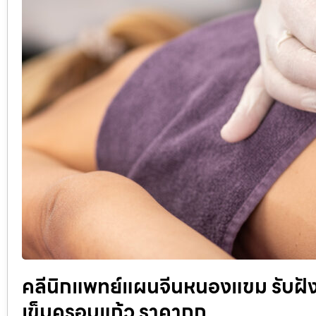
คลีนิกแพทย์แผนจีนหนองแขม รับฝังเ
เข็มครอบแก้ว ราคาถูก