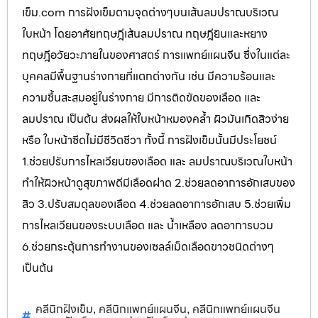
เข็ม.com การฝังเข็มตามจุดต่างๆบนเส้นลมปราณบริเวณ
ใบหน้า โดยอาศัยทฤษฎีเส้นลมปราณ ทฤษฎียินและหยาง
ทฤษฎีอวัยวะภายในของศาสตร์ การแพทย์แผนจีน ซึ่งในแต่ละ
บุคคลมีพื้นฐานร่างกายที่แตกต่างกัน เช่น มีความร้อนและ
ความชื้นสะสมอยู่ในร่างกาย มีการติดขัดของเลือด และ
ลมปราณ เป็นต้น ส่งผลให้ใบหน้าหมองคล้ำ ผิวมันเกิดสิวง่าย
หรือ ใบหน้าซีดไม่มีชีวิตชีวา ทั้งนี้ การฝังเข็มนั้นมีประโยชน์
1.ช่วยปรับการไหลเวียนของเลือด และ ลมปราณบริเวณใบหน้า
ทำให้ผิวหน้าดูสุขภาพดีมีเลือดฝาด 2.ช่วยลดอาการอักเสบของ
สิว 3.ปรับสมดุลของเลือด 4.ช่วยลดอาการอักเสบ 5.ช่วยเพิ่ม
การไหลเวียนของระบบเลือด และ น้ำเหลือง ลดอาการบวม
6.ช่วยกระตุ้นการทำงานของเซลล์เม็ดเลือดขาวชนิดต่างๆ
เป็นต้น
คลีนิกฝังเข็ม
คลีนิกแพทย์แผนจีน
คลีนิกแพทย์แผนจีน
,
,