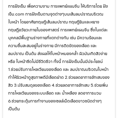
การฝังเข็ม เพื่อความงาม การแพทย์แผนจีน ให้บริการโดย ฝัง
เข็ม.com การฝังเข็มตามจุดต่างๆบนเส้นลมปราณบริเวณ
ใบหน้า โดยอาศัยทฤษฎีเส้นลมปราณ ทฤษฎียินและหยาง
ทฤษฎีอวัยวะภายในของศาสตร์ การแพทย์แผนจีน ซึ่งในแต่ละ
บุคคลมีพื้นฐานร่างกายที่แตกต่างกัน เช่น มีความร้อนและ
ความชื้นสะสมอยู่ในร่างกาย มีการติดขัดของเลือด และ
ลมปราณ เป็นต้น ส่งผลให้ใบหน้าหมองคล้ำ ผิวมันเกิดสิวง่าย
หรือ ใบหน้าซีดไม่มีชีวิตชีวา ทั้งนี้ การฝังเข็มนั้นมีประโยชน์
1.ช่วยปรับการไหลเวียนของเลือด และ ลมปราณบริเวณใบหน้า
ทำให้ผิวหน้าดูสุขภาพดีมีเลือดฝาด 2.ช่วยลดอาการอักเสบของ
สิว 3.ปรับสมดุลของเลือด 4.ช่วยลดอาการอักเสบ 5.ช่วยเพิ่ม
การไหลเวียนของระบบเลือด และ น้ำเหลือง ลดอาการบวม
6.ช่วยกระตุ้นการทำงานของเซลล์เม็ดเลือดขาวชนิดต่างๆ
เป็นต้น