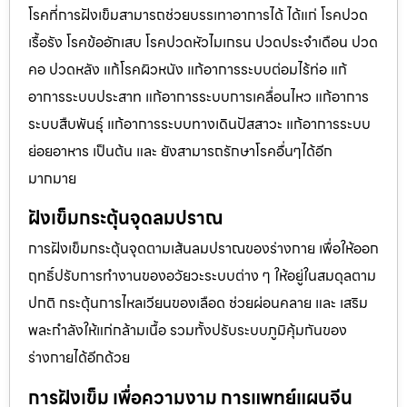
โรคที่การฝังเข็มสามารถช่วยบรรเทาอาการได้ ได้แก่ โรคปวด
เรื้อรัง โรคข้ออักเสบ โรคปวดหัวไมเกรน ปวดประจําเดือน ปวด
คอ ปวดหลัง แก้โรคผิวหนัง แก้อาการระบบต่อมไร้ท่อ แก้
อาการระบบประสาท แก้อาการระบบการเคลื่อนไหว แก้อาการ
ระบบสืบพันธุ์ แก้อาการระบบทางเดินปัสสาวะ แก้อาการระบบ
ย่อยอาหาร เป็นต้น และ ยังสามารถรักษาโรคอื่นๆได้อีก
มากมาย
ฝังเข็มกระตุ้นจุดลมปราณ
การฝังเข็มกระตุ้นจุดตามเส้นลมปราณของร่างกาย เพื่อให้ออก
ฤทธิ์ปรับการทำงานของอวัยวะระบบต่าง ๆ ให้อยู่ในสมดุลตาม
ปกติ กระตุ้นการไหลเวียนของเลือด ช่วยผ่อนคลาย และ เสริม
พละกำลังให้แก่กล้ามเนื้อ รวมทั้งปรับระบบภูมิคุ้มกันของ
ร่างกายได้อีกด้วย
การฝังเข็ม เพื่อความงาม การแพทย์แผนจีน