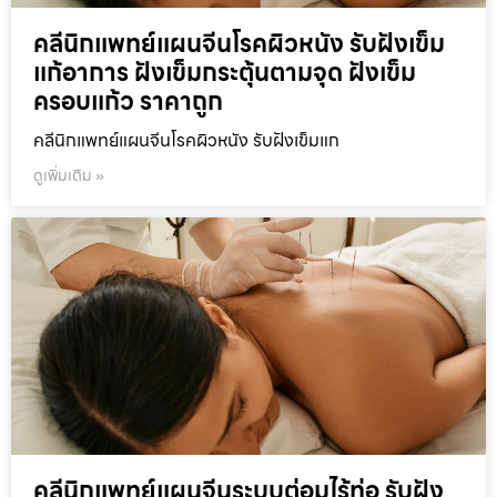
คลีนิกแพทย์แผนจีนโรคผิวหนัง รับฝังเข็ม
แก้อาการ ฝังเข็มกระตุ้นตามจุด ฝังเข็ม
ครอบแก้ว ราคาถูก
คลีนิกแพทย์แผนจีนโรคผิวหนัง รับฝังเข็มแก
ดูเพิ่มเติม »
คลีนิกแพทย์แผนจีนระบบต่อมไร้ท่อ รับฝัง