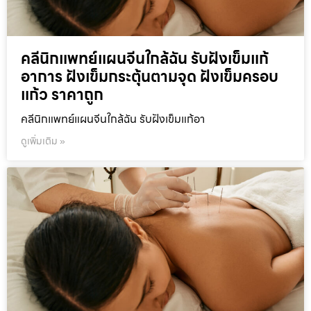
คลีนิกแพทย์แผนจีนใกล้ฉัน รับฝังเข็มแก้
อาการ ฝังเข็มกระตุ้นตามจุด ฝังเข็มครอบ
แก้ว ราคาถูก
คลีนิกแพทย์แผนจีนใกล้ฉัน รับฝังเข็มแก้อา
ดูเพิ่มเติม »