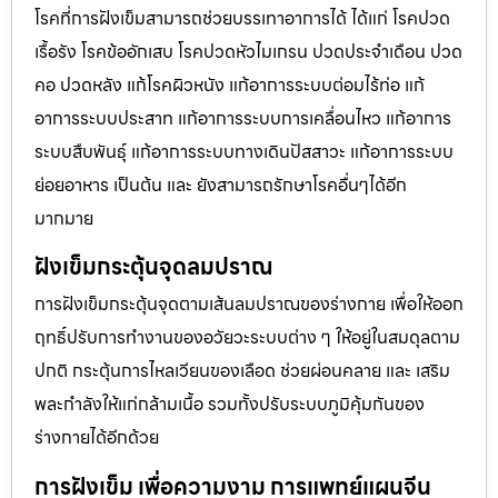
โรคที่การฝังเข็มสามารถช่วยบรรเทาอาการได้ ได้แก่ โรคปวด
เรื้อรัง โรคข้ออักเสบ โรคปวดหัวไมเกรน ปวดประจําเดือน ปวด
คอ ปวดหลัง แก้โรคผิวหนัง แก้อาการระบบต่อมไร้ท่อ แก้
อาการระบบประสาท แก้อาการระบบการเคลื่อนไหว แก้อาการ
ระบบสืบพันธุ์ แก้อาการระบบทางเดินปัสสาวะ แก้อาการระบบ
ย่อยอาหาร เป็นต้น และ ยังสามารถรักษาโรคอื่นๆได้อีก
มากมาย
ฝังเข็มกระตุ้นจุดลมปราณ
การฝังเข็มกระตุ้นจุดตามเส้นลมปราณของร่างกาย เพื่อให้ออก
ฤทธิ์ปรับการทำงานของอวัยวะระบบต่าง ๆ ให้อยู่ในสมดุลตาม
ปกติ กระตุ้นการไหลเวียนของเลือด ช่วยผ่อนคลาย และ เสริม
พละกำลังให้แก่กล้ามเนื้อ รวมทั้งปรับระบบภูมิคุ้มกันของ
ร่างกายได้อีกด้วย
การฝังเข็ม เพื่อความงาม การแพทย์แผนจีน