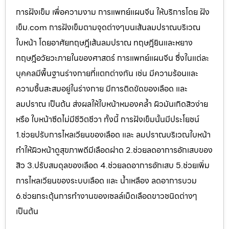
การฝังเข็ม เพื่อความงาม การแพทย์แผนจีน ให้บริการโดย ฝัง
เข็ม.com การฝังเข็มตามจุดต่างๆบนเส้นลมปราณบริเวณ
ใบหน้า โดยอาศัยทฤษฎีเส้นลมปราณ ทฤษฎียินและหยาง
ทฤษฎีอวัยวะภายในของศาสตร์ การแพทย์แผนจีน ซึ่งในแต่ละ
บุคคลมีพื้นฐานร่างกายที่แตกต่างกัน เช่น มีความร้อนและ
ความชื้นสะสมอยู่ในร่างกาย มีการติดขัดของเลือด และ
ลมปราณ เป็นต้น ส่งผลให้ใบหน้าหมองคล้ำ ผิวมันเกิดสิวง่าย
หรือ ใบหน้าซีดไม่มีชีวิตชีวา ทั้งนี้ การฝังเข็มนั้นมีประโยชน์
1.ช่วยปรับการไหลเวียนของเลือด และ ลมปราณบริเวณใบหน้า
ทำให้ผิวหน้าดูสุขภาพดีมีเลือดฝาด 2.ช่วยลดอาการอักเสบของ
สิว 3.ปรับสมดุลของเลือด 4.ช่วยลดอาการอักเสบ 5.ช่วยเพิ่ม
การไหลเวียนของระบบเลือด และ น้ำเหลือง ลดอาการบวม
6.ช่วยกระตุ้นการทำงานของเซลล์เม็ดเลือดขาวชนิดต่างๆ
เป็นต้น