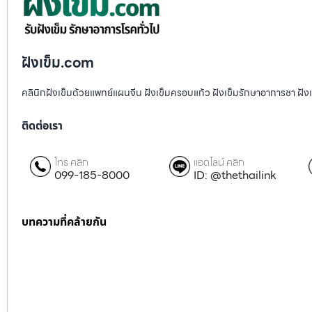
ฝังเข็ม.com
คลินิกฝังเข็มด้วยแพทย์แผนจีน ฝังเข็มครอบแก้ว ฝังเข็มรักษาอาการชา ฝ
ติดต่อเรา
โทร คลิก
แอดไลน์ คลิก
099-185-8000
ID: @thethailink
บทความที่คล้ายกัน