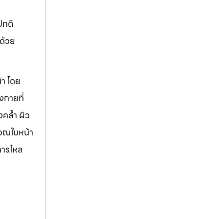
ปกติ
กด้วย
้า โดย
งกายที่
คล้ำ ผิว
ิเวณใบหน้า
การไหล