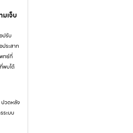
ามเจ็บ
อปรับ
ื่อประสาท
ทย์ที่
ี่พบได้
อ ปวดหลัง
การระบบ