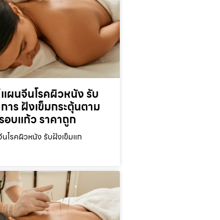
์แผนจีนโรคผิวหนัง รับ
าการ ฝังเข็มกระตุ้นตาม
ครอบแก้ว ราคาถูก
ีนโรคผิวหนัง รับฝังเข็มแก