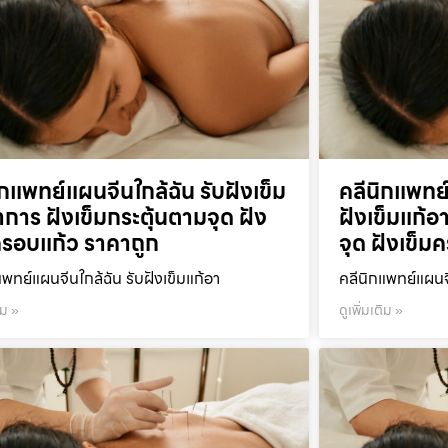
ิกแพทย์แผนจีนใกล้ฉัน รับฝังเข็ม
คลีนิกแพทย
าการ ฝังเข็มกระตุ้นตามจุด ฝัง
ฝังเข็มแก้อ
ครอบแก้ว ราคาถูก
จุด ฝังเข็ม
แพทย์แผนจีนใกล้ฉัน รับฝังเข็มแก้อา
คลีนิกแพทย์แผนจ
ิม »
ดูเพิ่มเติม »