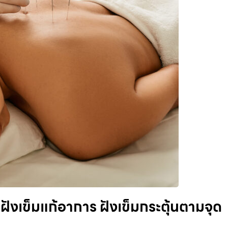
ังเข็มแก้อาการ ฝังเข็มกระตุ้นตามจุด