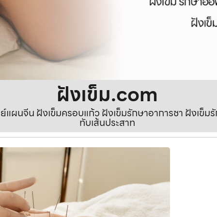
ฝังเข็ม.com
ทย์แผนจีน ฝังเข็มครอบแก้ว ฝังเข็มรักษาอาการชา ฝังเข็
ทับเส้นประสาท