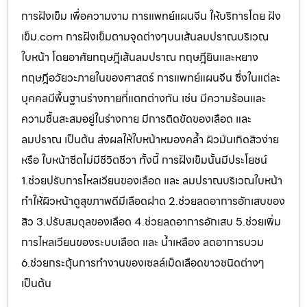
การฝังเข็ม เพื่อความงาม การแพทย์แผนจีน ให้บริการโดย ฝัง
เข็ม.com การฝังเข็มตามจุดต่างๆบนเส้นลมปราณบริเวณ
ใบหน้า โดยอาศัยทฤษฎีเส้นลมปราณ ทฤษฎียินและหยาง
ทฤษฎีอวัยวะภายในของศาสตร์ การแพทย์แผนจีน ซึ่งในแต่ละ
บุคคลมีพื้นฐานร่างกายที่แตกต่างกัน เช่น มีความร้อนและ
ความชื้นสะสมอยู่ในร่างกาย มีการติดขัดของเลือด และ
ลมปราณ เป็นต้น ส่งผลให้ใบหน้าหมองคล้ำ ผิวมันเกิดสิวง่าย
หรือ ใบหน้าซีดไม่มีชีวิตชีวา ทั้งนี้ การฝังเข็มนั้นมีประโยชน์
1.ช่วยปรับการไหลเวียนของเลือด และ ลมปราณบริเวณใบหน้า
ทำให้ผิวหน้าดูสุขภาพดีมีเลือดฝาด 2.ช่วยลดอาการอักเสบของ
สิว 3.ปรับสมดุลของเลือด 4.ช่วยลดอาการอักเสบ 5.ช่วยเพิ่ม
การไหลเวียนของระบบเลือด และ น้ำเหลือง ลดอาการบวม
6.ช่วยกระตุ้นการทำงานของเซลล์เม็ดเลือดขาวชนิดต่างๆ
เป็นต้น