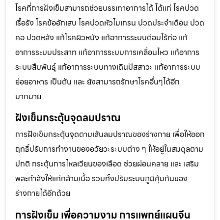
โรคที่การฝังเข็มสามารถช่วยบรรเทาอาการได้ ได้แก่ โรคปวด
เรื้อรัง โรคข้ออักเสบ โรคปวดหัวไมเกรน ปวดประจําเดือน ปวด
คอ ปวดหลัง แก้โรคผิวหนัง แก้อาการระบบต่อมไร้ท่อ แก้
อาการระบบประสาท แก้อาการระบบการเคลื่อนไหว แก้อาการ
ระบบสืบพันธุ์ แก้อาการระบบทางเดินปัสสาวะ แก้อาการระบบ
ย่อยอาหาร เป็นต้น และ ยังสามารถรักษาโรคอื่นๆได้อีก
มากมาย
ฝังเข็มกระตุ้นจุดลมปราณ
การฝังเข็มกระตุ้นจุดตามเส้นลมปราณของร่างกาย เพื่อให้ออก
ฤทธิ์ปรับการทำงานของอวัยวะระบบต่าง ๆ ให้อยู่ในสมดุลตาม
ปกติ กระตุ้นการไหลเวียนของเลือด ช่วยผ่อนคลาย และ เสริม
พละกำลังให้แก่กล้ามเนื้อ รวมทั้งปรับระบบภูมิคุ้มกันของ
ร่างกายได้อีกด้วย
การฝังเข็ม เพื่อความงาม การแพทย์แผนจีน