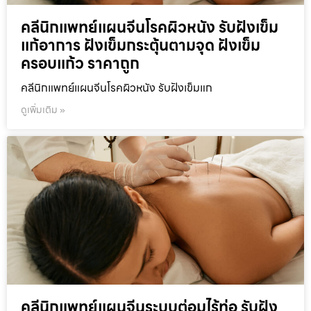
คลีนิกแพทย์แผนจีนโรคผิวหนัง รับฝังเข็ม
แก้อาการ ฝังเข็มกระตุ้นตามจุด ฝังเข็ม
ครอบแก้ว ราคาถูก
คลีนิกแพทย์แผนจีนโรคผิวหนัง รับฝังเข็มแก
ดูเพิ่มเติม »
คลีนิกแพทย์แผนจีนระบบต่อมไร้ท่อ รับฝัง