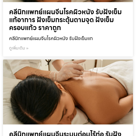
คลีนิกแพทย์แผนจีนโรคผิวหนัง รับฝังเข็ม
แก้อาการ ฝังเข็มกระตุ้นตามจุด ฝังเข็ม
ครอบแก้ว ราคาถูก
คลีนิกแพทย์แผนจีนโรคผิวหนัง รับฝังเข็มแก
ดูเพิ่มเติม »
คลีนิกแพทย์แผนจีนระบบต่อมไร้ท่อ รับฝัง