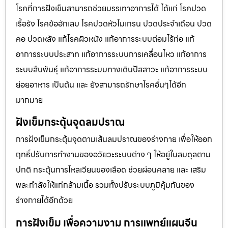
โรคที่การฝังเข็มสามารถช่วยบรรเทาอาการได้ ได้แก่ โรคปวด
เรื้อรัง โรคข้ออักเสบ โรคปวดหัวไมเกรน ปวดประจําเดือน ปวด
คอ ปวดหลัง แก้โรคผิวหนัง แก้อาการระบบต่อมไร้ท่อ แก้
อาการระบบประสาท แก้อาการระบบการเคลื่อนไหว แก้อาการ
ระบบสืบพันธุ์ แก้อาการระบบทางเดินปัสสาวะ แก้อาการระบบ
ย่อยอาหาร เป็นต้น และ ยังสามารถรักษาโรคอื่นๆได้อีก
มากมาย
ฝังเข็มกระตุ้นจุดลมปราณ
การฝังเข็มกระตุ้นจุดตามเส้นลมปราณของร่างกาย เพื่อให้ออก
ฤทธิ์ปรับการทำงานของอวัยวะระบบต่าง ๆ ให้อยู่ในสมดุลตาม
ปกติ กระตุ้นการไหลเวียนของเลือด ช่วยผ่อนคลาย และ เสริม
พละกำลังให้แก่กล้ามเนื้อ รวมทั้งปรับระบบภูมิคุ้มกันของ
ร่างกายได้อีกด้วย
การฝังเข็ม เพื่อความงาม การแพทย์แผนจีน