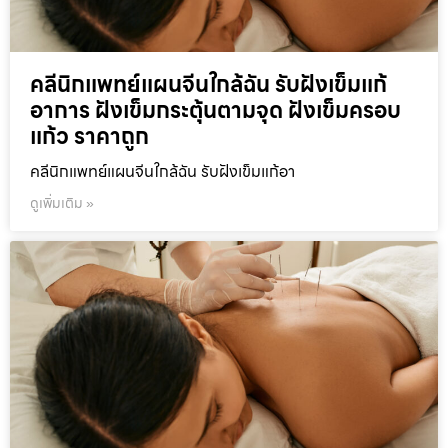
คลีนิกแพทย์แผนจีนใกล้ฉัน รับฝังเข็มแก้
อาการ ฝังเข็มกระตุ้นตามจุด ฝังเข็มครอบ
แก้ว ราคาถูก
คลีนิกแพทย์แผนจีนใกล้ฉัน รับฝังเข็มแก้อา
ดูเพิ่มเติม »