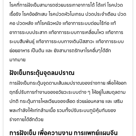
โรคที่การฝังเข็มสามารถช่วยบรรเทาอาการได้ ได้แก่ โรคปวด
เรื้อรัง โรคข้ออักเสบ โรคปวดหัวไมเกรน ปวดประจําเดือน ปวด
คอ ปวดหลัง แก้โรคผิวหนัง แก้อาการระบบต่อมไร้ท่อ แก้
อาการระบบประสาท แก้อาการระบบการเคลื่อนไหว แก้อาการ
ระบบสืบพันธุ์ แก้อาการระบบทางเดินปัสสาวะ แก้อาการระบบ
ย่อยอาหาร เป็นต้น และ ยังสามารถรักษาโรคอื่นๆได้อีก
มากมาย
ฝังเข็มกระตุ้นจุดลมปราณ
การฝังเข็มกระตุ้นจุดตามเส้นลมปราณของร่างกาย เพื่อให้ออก
ฤทธิ์ปรับการทำงานของอวัยวะระบบต่าง ๆ ให้อยู่ในสมดุลตาม
ปกติ กระตุ้นการไหลเวียนของเลือด ช่วยผ่อนคลาย และ เสริม
พละกำลังให้แก่กล้ามเนื้อ รวมทั้งปรับระบบภูมิคุ้มกันของ
ร่างกายได้อีกด้วย
การฝังเข็ม เพื่อความงาม การแพทย์แผนจีน