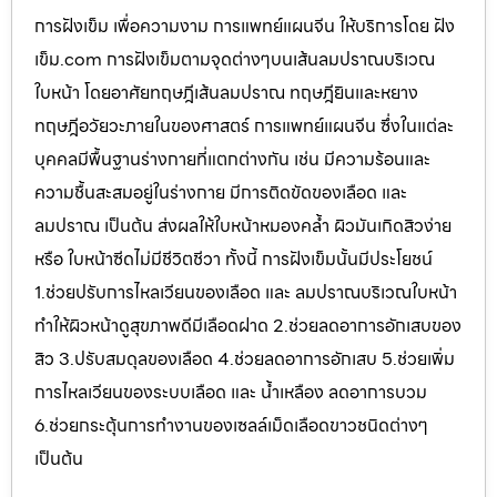
การฝังเข็ม เพื่อความงาม การแพทย์แผนจีน ให้บริการโดย ฝัง
เข็ม.com การฝังเข็มตามจุดต่างๆบนเส้นลมปราณบริเวณ
ใบหน้า โดยอาศัยทฤษฎีเส้นลมปราณ ทฤษฎียินและหยาง
ทฤษฎีอวัยวะภายในของศาสตร์ การแพทย์แผนจีน ซึ่งในแต่ละ
บุคคลมีพื้นฐานร่างกายที่แตกต่างกัน เช่น มีความร้อนและ
ความชื้นสะสมอยู่ในร่างกาย มีการติดขัดของเลือด และ
ลมปราณ เป็นต้น ส่งผลให้ใบหน้าหมองคล้ำ ผิวมันเกิดสิวง่าย
หรือ ใบหน้าซีดไม่มีชีวิตชีวา ทั้งนี้ การฝังเข็มนั้นมีประโยชน์
1.ช่วยปรับการไหลเวียนของเลือด และ ลมปราณบริเวณใบหน้า
ทำให้ผิวหน้าดูสุขภาพดีมีเลือดฝาด 2.ช่วยลดอาการอักเสบของ
สิว 3.ปรับสมดุลของเลือด 4.ช่วยลดอาการอักเสบ 5.ช่วยเพิ่ม
การไหลเวียนของระบบเลือด และ น้ำเหลือง ลดอาการบวม
6.ช่วยกระตุ้นการทำงานของเซลล์เม็ดเลือดขาวชนิดต่างๆ
เป็นต้น