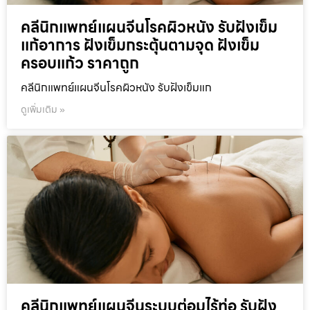
คลีนิกแพทย์แผนจีนโรคผิวหนัง รับฝังเข็ม
แก้อาการ ฝังเข็มกระตุ้นตามจุด ฝังเข็ม
ครอบแก้ว ราคาถูก
คลีนิกแพทย์แผนจีนโรคผิวหนัง รับฝังเข็มแก
ดูเพิ่มเติม »
คลีนิกแพทย์แผนจีนระบบต่อมไร้ท่อ รับฝัง