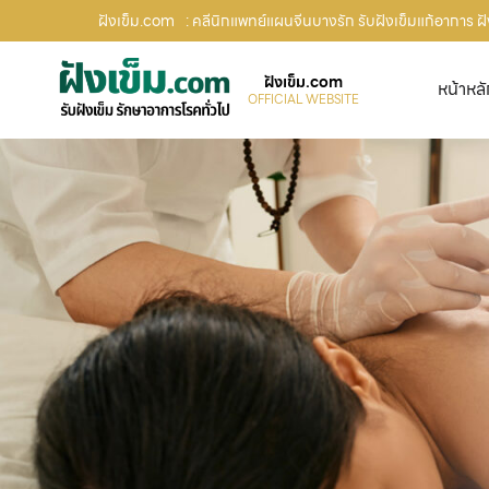
ฝังเข็ม.com
: คลีนิกแพทย์แผนจีนบางรัก รับฝังเข็มแก้อาการ ฝ
ฝังเข็ม.com
หน้าหล
OFFICIAL WEBSITE