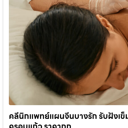
คลีนิกแพทย์แผนจีนบางรัก รับฝังเข็ม
ครอบแก้ว ราคาถูก