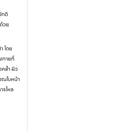
ปกติ
กด้วย
้า โดย
งกายที่
คล้ำ ผิว
ิเวณใบหน้า
การไหล