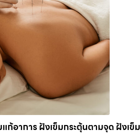
แก้อาการ ฝังเข็มกระตุ้นตามจุด ฝังเข็