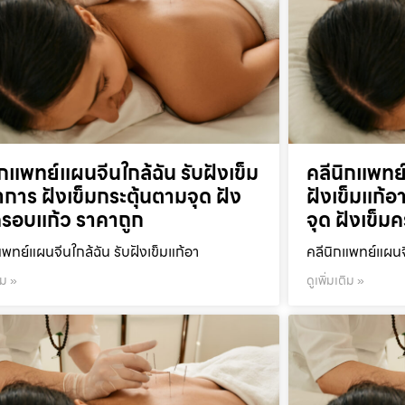
ิกแพทย์แผนจีนใกล้ฉัน รับฝังเข็ม
คลีนิกแพทย
าการ ฝังเข็มกระตุ้นตามจุด ฝัง
ฝังเข็มแก้อ
ครอบแก้ว ราคาถูก
จุด ฝังเข็ม
แพทย์แผนจีนใกล้ฉัน รับฝังเข็มแก้อา
คลีนิกแพทย์แผนจ
ิม »
ดูเพิ่มเติม »