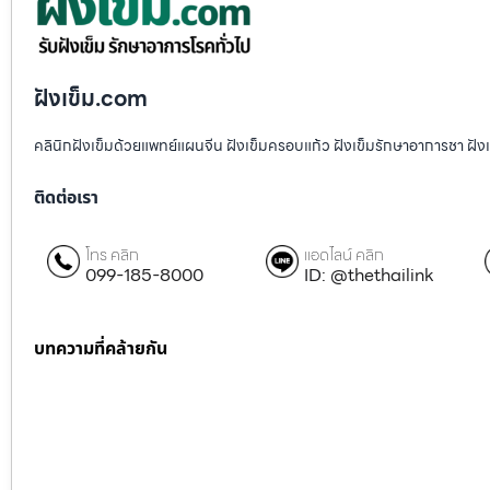
ฝังเข็ม.com
คลินิกฝังเข็มด้วยแพทย์แผนจีน ฝังเข็มครอบแก้ว ฝังเข็มรักษาอาการชา ฝ
ติดต่อเรา
โทร คลิก
แอดไลน์ คลิก
099-185-8000
ID: @thethailink
บทความที่คล้ายกัน