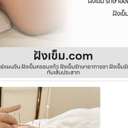
ฝังเข็ม.com
ทย์แผนจีน ฝังเข็มครอบแก้ว ฝังเข็มรักษาอาการชา ฝังเข็
ทับเส้นประสาท