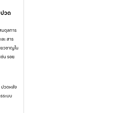
็บปวด
บสมดุลการ
และ สาร
ชี่ยวชาญใน
เช่น รอย
อ ปวดหลัง
การระบบ