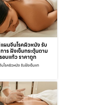
์แผนจีนโรคผิวหนัง รับ
าการ ฝังเข็มกระตุ้นตาม
ครอบแก้ว ราคาถูก
ีนโรคผิวหนัง รับฝังเข็มแก