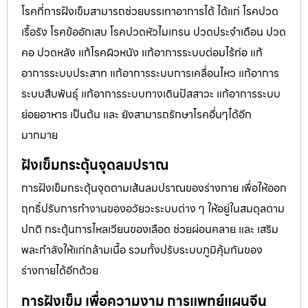
โรคที่การฝังเข็มสามารถช่วยบรรเทาอาการได้ ได้แก่ โรคปวด
เรื้อรัง โรคข้ออักเสบ โรคปวดหัวไมเกรน ปวดประจําเดือน ปวด
คอ ปวดหลัง แก้โรคผิวหนัง แก้อาการระบบต่อมไร้ท่อ แก้
อาการระบบประสาท แก้อาการระบบการเคลื่อนไหว แก้อาการ
ระบบสืบพันธุ์ แก้อาการระบบทางเดินปัสสาวะ แก้อาการระบบ
ย่อยอาหาร เป็นต้น และ ยังสามารถรักษาโรคอื่นๆได้อีก
มากมาย
ฝังเข็มกระตุ้นจุดลมปราณ
การฝังเข็มกระตุ้นจุดตามเส้นลมปราณของร่างกาย เพื่อให้ออก
ฤทธิ์ปรับการทำงานของอวัยวะระบบต่าง ๆ ให้อยู่ในสมดุลตาม
ปกติ กระตุ้นการไหลเวียนของเลือด ช่วยผ่อนคลาย และ เสริม
พละกำลังให้แก่กล้ามเนื้อ รวมทั้งปรับระบบภูมิคุ้มกันของ
ร่างกายได้อีกด้วย
การฝังเข็ม เพื่อความงาม การแพทย์แผนจีน