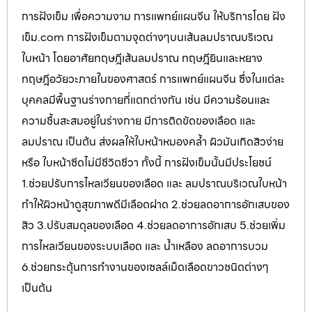
การฝังเข็ม เพื่อความงาม การแพทย์แผนจีน ให้บริการโดย ฝัง
เข็ม.com การฝังเข็มตามจุดต่างๆบนเส้นลมปราณบริเวณ
ใบหน้า โดยอาศัยทฤษฎีเส้นลมปราณ ทฤษฎียินและหยาง
ทฤษฎีอวัยวะภายในของศาสตร์ การแพทย์แผนจีน ซึ่งในแต่ละ
บุคคลมีพื้นฐานร่างกายที่แตกต่างกัน เช่น มีความร้อนและ
ความชื้นสะสมอยู่ในร่างกาย มีการติดขัดของเลือด และ
ลมปราณ เป็นต้น ส่งผลให้ใบหน้าหมองคล้ำ ผิวมันเกิดสิวง่าย
หรือ ใบหน้าซีดไม่มีชีวิตชีวา ทั้งนี้ การฝังเข็มนั้นมีประโยชน์
1.ช่วยปรับการไหลเวียนของเลือด และ ลมปราณบริเวณใบหน้า
ทำให้ผิวหน้าดูสุขภาพดีมีเลือดฝาด 2.ช่วยลดอาการอักเสบของ
สิว 3.ปรับสมดุลของเลือด 4.ช่วยลดอาการอักเสบ 5.ช่วยเพิ่ม
การไหลเวียนของระบบเลือด และ น้ำเหลือง ลดอาการบวม
6.ช่วยกระตุ้นการทำงานของเซลล์เม็ดเลือดขาวชนิดต่างๆ
เป็นต้น