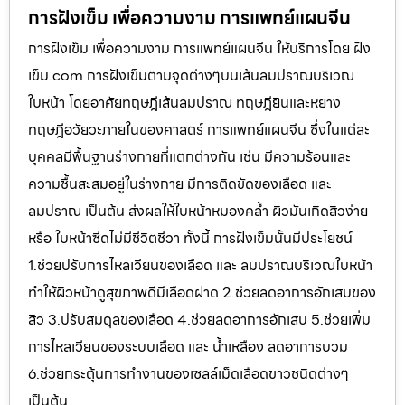
การฝังเข็ม เพื่อความงาม การแพทย์แผนจีน
การฝังเข็ม เพื่อความงาม การแพทย์แผนจีน ให้บริการโดย ฝัง
เข็ม.com การฝังเข็มตามจุดต่างๆบนเส้นลมปราณบริเวณ
ใบหน้า โดยอาศัยทฤษฎีเส้นลมปราณ ทฤษฎียินและหยาง
ทฤษฎีอวัยวะภายในของศาสตร์ การแพทย์แผนจีน ซึ่งในแต่ละ
บุคคลมีพื้นฐานร่างกายที่แตกต่างกัน เช่น มีความร้อนและ
ความชื้นสะสมอยู่ในร่างกาย มีการติดขัดของเลือด และ
ลมปราณ เป็นต้น ส่งผลให้ใบหน้าหมองคล้ำ ผิวมันเกิดสิวง่าย
หรือ ใบหน้าซีดไม่มีชีวิตชีวา ทั้งนี้ การฝังเข็มนั้นมีประโยชน์
1.ช่วยปรับการไหลเวียนของเลือด และ ลมปราณบริเวณใบหน้า
ทำให้ผิวหน้าดูสุขภาพดีมีเลือดฝาด 2.ช่วยลดอาการอักเสบของ
สิว 3.ปรับสมดุลของเลือด 4.ช่วยลดอาการอักเสบ 5.ช่วยเพิ่ม
การไหลเวียนของระบบเลือด และ น้ำเหลือง ลดอาการบวม
6.ช่วยกระตุ้นการทำงานของเซลล์เม็ดเลือดขาวชนิดต่างๆ
เป็นต้น