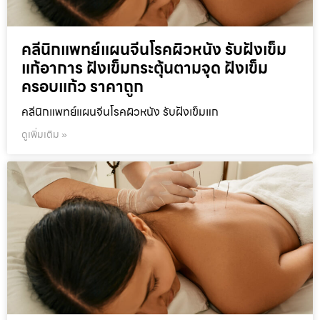
คลีนิกแพทย์แผนจีนโรคผิวหนัง รับฝังเข็ม
แก้อาการ ฝังเข็มกระตุ้นตามจุด ฝังเข็ม
ครอบแก้ว ราคาถูก
คลีนิกแพทย์แผนจีนโรคผิวหนัง รับฝังเข็มแก
ดูเพิ่มเติม »