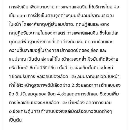
การฝังเข็ม เพื่อความงาม การแพทย์แผนจีน ให้บริการโดย ฝัง
เข็ม.com การฝังเข็มตามจุดต่างๆบนเส้นลมปราณบริเวณ
ใบหน้า โดยอาศัยทฤษฎีเส้นลมปราณ ทฤษฎียินและหยาง
ทฤษฎีอวัยวะภายในของศาสตร์ การแพทย์แผนจีน ซึ่งในแต่ละ
บุคคลมีพื้นฐานร่างกายที่แตกต่างกัน เช่น มีความร้อนและ
ความชื้นสะสมอยู่ในร่างกาย มีการติดขัดของเลือด และ
ลมปราณ เป็นต้น ส่งผลให้ใบหน้าหมองคล้ำ ผิวมันเกิดสิวง่าย
หรือ ใบหน้าซีดไม่มีชีวิตชีวา ทั้งนี้ การฝังเข็มนั้นมีประโยชน์
1.ช่วยปรับการไหลเวียนของเลือด และ ลมปราณบริเวณใบหน้า
ทำให้ผิวหน้าดูสุขภาพดีมีเลือดฝาด 2.ช่วยลดอาการอักเสบของ
สิว 3.ปรับสมดุลของเลือด 4.ช่วยลดอาการอักเสบ 5.ช่วยเพิ่ม
การไหลเวียนของระบบเลือด และ น้ำเหลือง ลดอาการบวม
6.ช่วยกระตุ้นการทำงานของเซลล์เม็ดเลือดขาวชนิดต่างๆ
เป็นต้น