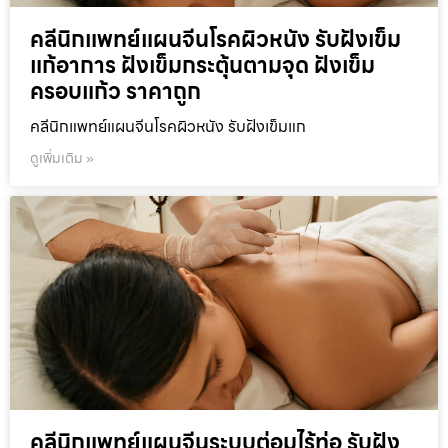
คลีนิกแพทย์แผนจีนโรคผิวหนัง รับฝังเข็ม
แก้อาการ ฝังเข็มกระตุ้นตามจุด ฝังเข็ม
ครอบแก้ว ราคาถูก
คลีนิกแพทย์แผนจีนโรคผิวหนัง รับฝังเข็มแก
ดูเพิ่มเติม »
คลีนิกแพทย์แผนจีนระบบต่อมไร้ท่อ รับฝัง