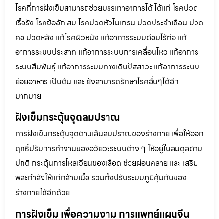
โรคที่การฝังเข็มสามารถช่วยบรรเทาอาการได้ ได้แก่ โรคปวด
เรื้อรัง โรคข้ออักเสบ โรคปวดหัวไมเกรน ปวดประจําเดือน ปวด
คอ ปวดหลัง แก้โรคผิวหนัง แก้อาการระบบต่อมไร้ท่อ แก้
อาการระบบประสาท แก้อาการระบบการเคลื่อนไหว แก้อาการ
ระบบสืบพันธุ์ แก้อาการระบบทางเดินปัสสาวะ แก้อาการระบบ
ย่อยอาหาร เป็นต้น และ ยังสามารถรักษาโรคอื่นๆได้อีก
มากมาย
ฝังเข็มกระตุ้นจุดลมปราณ
การฝังเข็มกระตุ้นจุดตามเส้นลมปราณของร่างกาย เพื่อให้ออก
ฤทธิ์ปรับการทำงานของอวัยวะระบบต่าง ๆ ให้อยู่ในสมดุลตาม
ปกติ กระตุ้นการไหลเวียนของเลือด ช่วยผ่อนคลาย และ เสริม
พละกำลังให้แก่กล้ามเนื้อ รวมทั้งปรับระบบภูมิคุ้มกันของ
ร่างกายได้อีกด้วย
การฝังเข็ม เพื่อความงาม การแพทย์แผนจีน