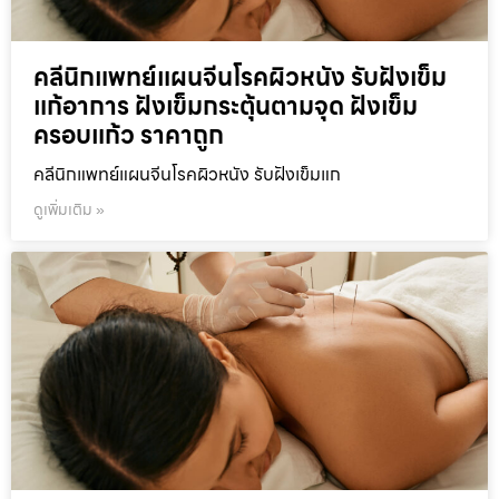
คลีนิกแพทย์แผนจีนโรคผิวหนัง รับฝังเข็ม
แก้อาการ ฝังเข็มกระตุ้นตามจุด ฝังเข็ม
ครอบแก้ว ราคาถูก
คลีนิกแพทย์แผนจีนโรคผิวหนัง รับฝังเข็มแก
ดูเพิ่มเติม »