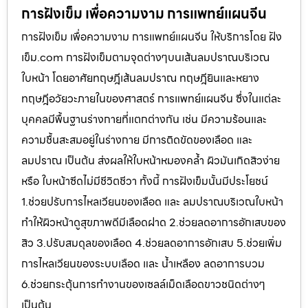
การฝังเข็ม เพื่อความงาม การแพทย์แผนจีน
การฝังเข็ม เพื่อความงาม การแพทย์แผนจีน ให้บริการโดย ฝัง
เข็ม.com การฝังเข็มตามจุดต่างๆบนเส้นลมปราณบริเวณ
ใบหน้า โดยอาศัยทฤษฎีเส้นลมปราณ ทฤษฎียินและหยาง
ทฤษฎีอวัยวะภายในของศาสตร์ การแพทย์แผนจีน ซึ่งในแต่ละ
บุคคลมีพื้นฐานร่างกายที่แตกต่างกัน เช่น มีความร้อนและ
ความชื้นสะสมอยู่ในร่างกาย มีการติดขัดของเลือด และ
ลมปราณ เป็นต้น ส่งผลให้ใบหน้าหมองคล้ำ ผิวมันเกิดสิวง่าย
หรือ ใบหน้าซีดไม่มีชีวิตชีวา ทั้งนี้ การฝังเข็มนั้นมีประโยชน์
1.ช่วยปรับการไหลเวียนของเลือด และ ลมปราณบริเวณใบหน้า
ทำให้ผิวหน้าดูสุขภาพดีมีเลือดฝาด 2.ช่วยลดอาการอักเสบของ
สิว 3.ปรับสมดุลของเลือด 4.ช่วยลดอาการอักเสบ 5.ช่วยเพิ่ม
การไหลเวียนของระบบเลือด และ น้ำเหลือง ลดอาการบวม
6.ช่วยกระตุ้นการทำงานของเซลล์เม็ดเลือดขาวชนิดต่างๆ
เป็นต้น