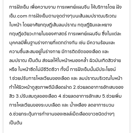
การฝังเข็ม เพื่อความงาม การแพทย์แผนจีน ให้บริการโดย ฝัง
เข็ม.com การฝังเข็มตามจุดต่างๆบนเส้นลมปราณบริเวณ
ใบหน้า โดยอาศัยทฤษฎีเส้นลมปราณ ทฤษฎียินและหยาง
ทฤษฎีอวัยวะภายในของศาสตร์ การแพทย์แผนจีน ซึ่งในแต่ละ
บุคคลมีพื้นฐานร่างกายที่แตกต่างกัน เช่น มีความร้อนและ
ความชื้นสะสมอยู่ในร่างกาย มีการติดขัดของเลือด และ
ลมปราณ เป็นต้น ส่งผลให้ใบหน้าหมองคล้ำ ผิวมันเกิดสิวง่าย
หรือ ใบหน้าซีดไม่มีชีวิตชีวา ทั้งนี้ การฝังเข็มนั้นมีประโยชน์
1.ช่วยปรับการไหลเวียนของเลือด และ ลมปราณบริเวณใบหน้า
ทำให้ผิวหน้าดูสุขภาพดีมีเลือดฝาด 2.ช่วยลดอาการอักเสบของ
สิว 3.ปรับสมดุลของเลือด 4.ช่วยลดอาการอักเสบ 5.ช่วยเพิ่ม
การไหลเวียนของระบบเลือด และ น้ำเหลือง ลดอาการบวม
6.ช่วยกระตุ้นการทำงานของเซลล์เม็ดเลือดขาวชนิดต่างๆ
เป็นต้น