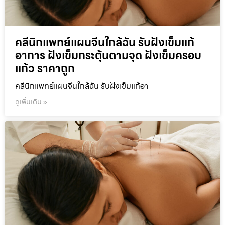
คลีนิกแพทย์แผนจีนใกล้ฉัน รับฝังเข็มแก้
อาการ ฝังเข็มกระตุ้นตามจุด ฝังเข็มครอบ
แก้ว ราคาถูก
คลีนิกแพทย์แผนจีนใกล้ฉัน รับฝังเข็มแก้อา
ดูเพิ่มเติม »