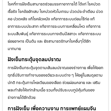
โรคที่การฝังเข็มสามารถช่วยบรรเทาอาการได้ ได้แก่ โรคปวด
เรื้อรัง โรคข้ออักเสบ โรคปวดหัวไมเกรน ปวดประจําเดือน ปวด
คอ ปวดหลัง แก้โรคผิวหนัง แก้อาการระบบต่อมไร้ท่อ แก้
อาการระบบประสาท แก้อาการระบบการเคลื่อนไหว แก้อาการ
ระบบสืบพันธุ์ แก้อาการระบบทางเดินปัสสาวะ แก้อาการระบบ
ย่อยอาหาร เป็นต้น และ ยังสามารถรักษาโรคอื่นๆได้อีก
มากมาย
ฝังเข็มกระตุ้นจุดลมปราณ
การฝังเข็มกระตุ้นจุดตามเส้นลมปราณของร่างกาย เพื่อให้ออก
ฤทธิ์ปรับการทำงานของอวัยวะระบบต่าง ๆ ให้อยู่ในสมดุลตาม
ปกติ กระตุ้นการไหลเวียนของเลือด ช่วยผ่อนคลาย และ เสริม
พละกำลังให้แก่กล้ามเนื้อ รวมทั้งปรับระบบภูมิคุ้มกันของ
ร่างกายได้อีกด้วย
การฝังเข็ม เพื่อความงาม การแพทย์แผนจีน