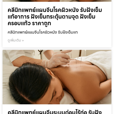
คลีนิกแพทย์แผนจีนโรคผิวหนัง รับฝังเข็ม
แก้อาการ ฝังเข็มกระตุ้นตามจุด ฝังเข็ม
ครอบแก้ว ราคาถูก
คลีนิกแพทย์แผนจีนโรคผิวหนัง รับฝังเข็มแก
ดูเพิ่มเติม »
คลีนิกแพทย์แผนจีนระบบต่อมไร้ท่อ รับฝัง