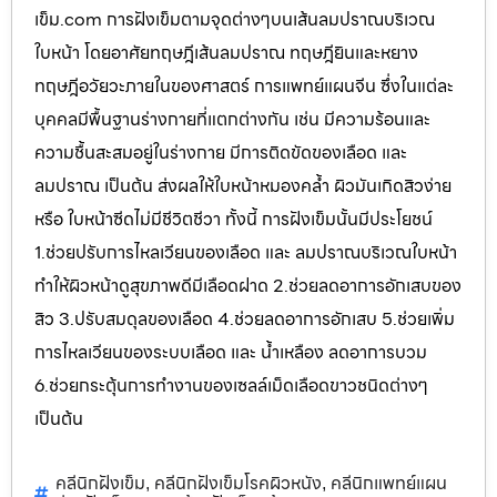
เข็ม.com การฝังเข็มตามจุดต่างๆบนเส้นลมปราณบริเวณ
ใบหน้า โดยอาศัยทฤษฎีเส้นลมปราณ ทฤษฎียินและหยาง
ทฤษฎีอวัยวะภายในของศาสตร์ การแพทย์แผนจีน ซึ่งในแต่ละ
บุคคลมีพื้นฐานร่างกายที่แตกต่างกัน เช่น มีความร้อนและ
ความชื้นสะสมอยู่ในร่างกาย มีการติดขัดของเลือด และ
ลมปราณ เป็นต้น ส่งผลให้ใบหน้าหมองคล้ำ ผิวมันเกิดสิวง่าย
หรือ ใบหน้าซีดไม่มีชีวิตชีวา ทั้งนี้ การฝังเข็มนั้นมีประโยชน์
1.ช่วยปรับการไหลเวียนของเลือด และ ลมปราณบริเวณใบหน้า
ทำให้ผิวหน้าดูสุขภาพดีมีเลือดฝาด 2.ช่วยลดอาการอักเสบของ
สิว 3.ปรับสมดุลของเลือด 4.ช่วยลดอาการอักเสบ 5.ช่วยเพิ่ม
การไหลเวียนของระบบเลือด และ น้ำเหลือง ลดอาการบวม
6.ช่วยกระตุ้นการทำงานของเซลล์เม็ดเลือดขาวชนิดต่างๆ
เป็นต้น
คลีนิกฝังเข็ม
คลีนิกฝังเข็มโรคผิวหนัง
คลีนิกแพทย์แผน
,
,