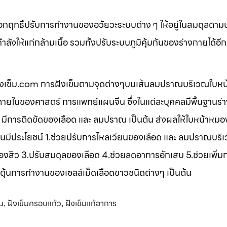
ออกฤทธิ์ปรับการทำงานของอวัยวะระบบต่าง ๆ ให้อยู่ในสมดุลตาม
ังให้แก่กล้ามเนื้อ รวมทั้งปรับระบบภูมิคุ้มกันของร่างกายได้อี
 ฝังเข็ม.com การฝังเข็มตามจุดต่างๆบนเส้นลมปราณบริเวณใบหน
ในของศาสตร์ การแพทย์แผนจีน ซึ่งในแต่ละบุคคลมีพื้นฐานร่า
 มีการติดขัดของเลือด และ ลมปราณ เป็นต้น ส่งผลให้ใบหน้าหมอง
งเข็มนั้นมีประโยชน์ 1.ช่วยปรับการไหลเวียนของเลือด และ ลมปราณบร
องสิว 3.ปรับสมดุลของเลือด 4.ช่วยลดอาการอักเสบ 5.ช่วยเพิ่ม
ตุ้นการทำงานของเซลล์เม็ดเลือดขาวชนิดต่างๆ เป็นต้น
น
ฝังเข็มครอบแก้ว
ฝังเข็มแก้อาการ
,
,