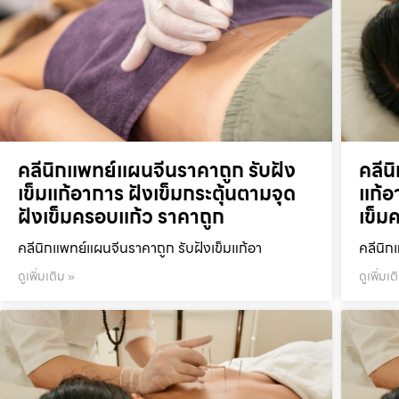
คลีนิกแพทย์แผนจีนราคาถูก รับฝัง
คลีน
เข็มแก้อาการ ฝังเข็มกระตุ้นตามจุด
แก้อ
ฝังเข็มครอบแก้ว ราคาถูก
เข็ม
คลีนิกแพทย์แผนจีนราคาถูก รับฝังเข็มแก้อา
คลีนิก
ดูเพิ่มเติม »
ดูเพิ่มเต