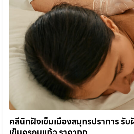
คลีนิกฝังเข็มเมืองสมุทรปราการ รับฝ
เข็มครอบแก้ว ราคาถูก