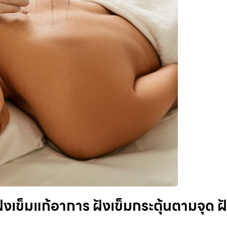
ังเข็มแก้อาการ ฝังเข็มกระตุ้นตามจุด ฝ