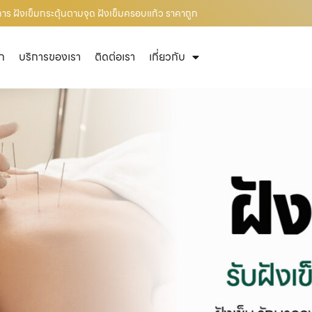
าการ ฝังเข็มกระตุ้นตามจุด ฝังเข็มครอบแก้ว ราคาถูก
ัก
บริการของเรา
ติดต่อเรา
เกี่ยวกับ