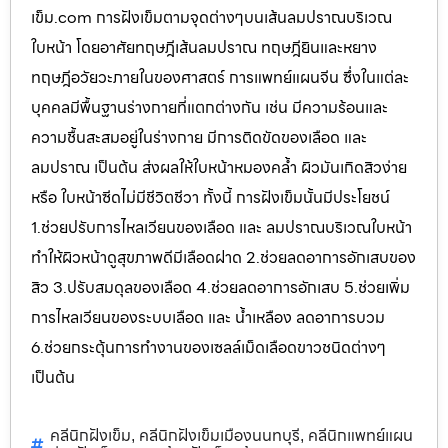
เข็ม.com การฝังเข็มตามจุดต่างๆบนเส้นลมปราณบริเวณ
ใบหน้า โดยอาศัยทฤษฎีเส้นลมปราณ ทฤษฎียินและหยาง
ทฤษฎีอวัยวะภายในของศาสตร์ การแพทย์แผนจีน ซึ่งในแต่ละ
บุคคลมีพื้นฐานร่างกายที่แตกต่างกัน เช่น มีความร้อนและ
ความชื้นสะสมอยู่ในร่างกาย มีการติดขัดของเลือด และ
ลมปราณ เป็นต้น ส่งผลให้ใบหน้าหมองคล้ำ ผิวมันเกิดสิวง่าย
หรือ ใบหน้าซีดไม่มีชีวิตชีวา ทั้งนี้ การฝังเข็มนั้นมีประโยชน์
1.ช่วยปรับการไหลเวียนของเลือด และ ลมปราณบริเวณใบหน้า
ทำให้ผิวหน้าดูสุขภาพดีมีเลือดฝาด 2.ช่วยลดอาการอักเสบของ
สิว 3.ปรับสมดุลของเลือด 4.ช่วยลดอาการอักเสบ 5.ช่วยเพิ่ม
การไหลเวียนของระบบเลือด และ น้ำเหลือง ลดอาการบวม
6.ช่วยกระตุ้นการทำงานของเซลล์เม็ดเลือดขาวชนิดต่างๆ
เป็นต้น
คลีนิกฝังเข็ม
คลีนิกฝังเข็มเมืองนนทบุรี
คลีนิกแพทย์แผน
,
,