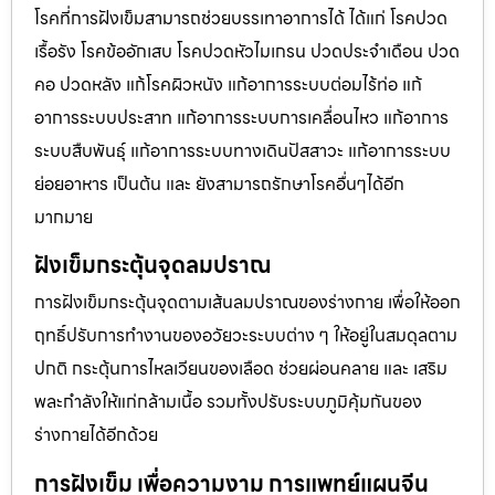
โรคที่การฝังเข็มสามารถช่วยบรรเทาอาการได้ ได้แก่ โรคปวด
เรื้อรัง โรคข้ออักเสบ โรคปวดหัวไมเกรน ปวดประจําเดือน ปวด
คอ ปวดหลัง แก้โรคผิวหนัง แก้อาการระบบต่อมไร้ท่อ แก้
อาการระบบประสาท แก้อาการระบบการเคลื่อนไหว แก้อาการ
ระบบสืบพันธุ์ แก้อาการระบบทางเดินปัสสาวะ แก้อาการระบบ
ย่อยอาหาร เป็นต้น และ ยังสามารถรักษาโรคอื่นๆได้อีก
มากมาย
ฝังเข็มกระตุ้นจุดลมปราณ
การฝังเข็มกระตุ้นจุดตามเส้นลมปราณของร่างกาย เพื่อให้ออก
ฤทธิ์ปรับการทำงานของอวัยวะระบบต่าง ๆ ให้อยู่ในสมดุลตาม
ปกติ กระตุ้นการไหลเวียนของเลือด ช่วยผ่อนคลาย และ เสริม
พละกำลังให้แก่กล้ามเนื้อ รวมทั้งปรับระบบภูมิคุ้มกันของ
ร่างกายได้อีกด้วย
การฝังเข็ม เพื่อความงาม การแพทย์แผนจีน