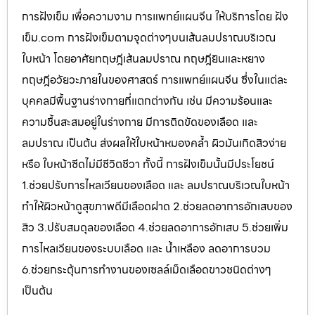
การฝังเข็ม เพื่อความงาม การแพทย์แผนจีน ให้บริการโดย ฝัง
เข็ม.com การฝังเข็มตามจุดต่างๆบนเส้นลมปราณบริเวณ
ใบหน้า โดยอาศัยทฤษฎีเส้นลมปราณ ทฤษฎียินและหยาง
ทฤษฎีอวัยวะภายในของศาสตร์ การแพทย์แผนจีน ซึ่งในแต่ละ
บุคคลมีพื้นฐานร่างกายที่แตกต่างกัน เช่น มีความร้อนและ
ความชื้นสะสมอยู่ในร่างกาย มีการติดขัดของเลือด และ
ลมปราณ เป็นต้น ส่งผลให้ใบหน้าหมองคล้ำ ผิวมันเกิดสิวง่าย
หรือ ใบหน้าซีดไม่มีชีวิตชีวา ทั้งนี้ การฝังเข็มนั้นมีประโยชน์
1.ช่วยปรับการไหลเวียนของเลือด และ ลมปราณบริเวณใบหน้า
ทำให้ผิวหน้าดูสุขภาพดีมีเลือดฝาด 2.ช่วยลดอาการอักเสบของ
สิว 3.ปรับสมดุลของเลือด 4.ช่วยลดอาการอักเสบ 5.ช่วยเพิ่ม
การไหลเวียนของระบบเลือด และ น้ำเหลือง ลดอาการบวม
6.ช่วยกระตุ้นการทำงานของเซลล์เม็ดเลือดขาวชนิดต่างๆ
เป็นต้น