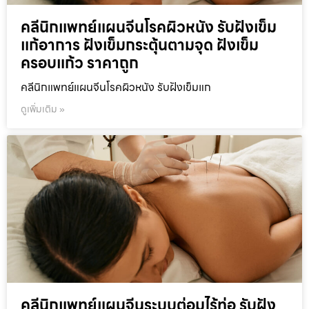
คลีนิกแพทย์แผนจีนโรคผิวหนัง รับฝังเข็ม
แก้อาการ ฝังเข็มกระตุ้นตามจุด ฝังเข็ม
ครอบแก้ว ราคาถูก
คลีนิกแพทย์แผนจีนโรคผิวหนัง รับฝังเข็มแก
ดูเพิ่มเติม »
คลีนิกแพทย์แผนจีนระบบต่อมไร้ท่อ รับฝัง