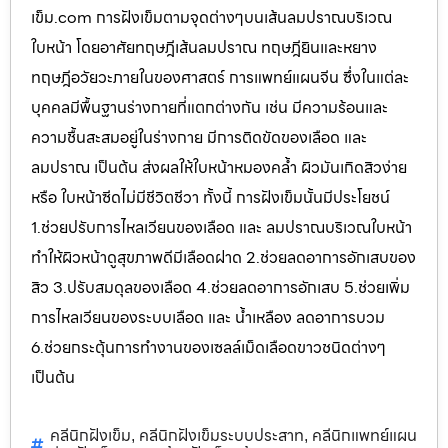
เข็ม.com การฝังเข็มตามจุดต่างๆบนเส้นลมปราณบริเวณ
ใบหน้า โดยอาศัยทฤษฎีเส้นลมปราณ ทฤษฎียินและหยาง
ทฤษฎีอวัยวะภายในของศาสตร์ การแพทย์แผนจีน ซึ่งในแต่ละ
บุคคลมีพื้นฐานร่างกายที่แตกต่างกัน เช่น มีความร้อนและ
ความชื้นสะสมอยู่ในร่างกาย มีการติดขัดของเลือด และ
ลมปราณ เป็นต้น ส่งผลให้ใบหน้าหมองคล้ำ ผิวมันเกิดสิวง่าย
หรือ ใบหน้าซีดไม่มีชีวิตชีวา ทั้งนี้ การฝังเข็มนั้นมีประโยชน์
1.ช่วยปรับการไหลเวียนของเลือด และ ลมปราณบริเวณใบหน้า
ทำให้ผิวหน้าดูสุขภาพดีมีเลือดฝาด 2.ช่วยลดอาการอักเสบของ
สิว 3.ปรับสมดุลของเลือด 4.ช่วยลดอาการอักเสบ 5.ช่วยเพิ่ม
การไหลเวียนของระบบเลือด และ น้ำเหลือง ลดอาการบวม
6.ช่วยกระตุ้นการทำงานของเซลล์เม็ดเลือดขาวชนิดต่างๆ
เป็นต้น
คลีนิกฝังเข็ม
คลีนิกฝังเข็มระบบประสาท
คลีนิกแพทย์แผน
,
,