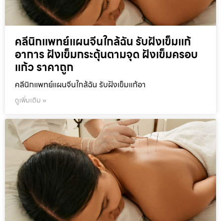
คลีนิกแพทย์แผนจีนใกล้ฉัน รับฝังเข็มแก้
อาการ ฝังเข็มกระตุ้นตามจุด ฝังเข็มครอบ
แก้ว ราคาถูก
คลีนิกแพทย์แผนจีนใกล้ฉัน รับฝังเข็มแก้อา
ดูเพิ่มเติม »