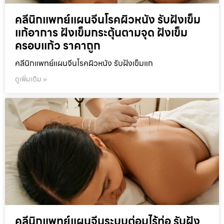
คลีนิกแพทย์แผนจีนโรคผิวหนัง รับฝังเข็ม
แก้อาการ ฝังเข็มกระตุ้นตามจุด ฝังเข็ม
ครอบแก้ว ราคาถูก
คลีนิกแพทย์แผนจีนโรคผิวหนัง รับฝังเข็มแก
ดูเพิ่มเติม »
คลีนิกแพทย์แผนจีนระบบต่อมไร้ท่อ รับฝัง