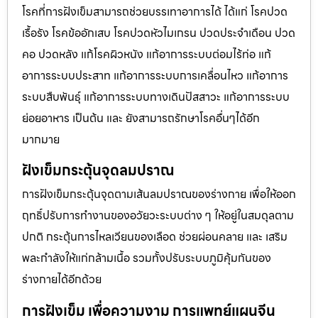
โรคที่การฝังเข็มสามารถช่วยบรรเทาอาการได้ ได้แก่ โรคปวด
เรื้อรัง โรคข้ออักเสบ โรคปวดหัวไมเกรน ปวดประจําเดือน ปวด
คอ ปวดหลัง แก้โรคผิวหนัง แก้อาการระบบต่อมไร้ท่อ แก้
อาการระบบประสาท แก้อาการระบบการเคลื่อนไหว แก้อาการ
ระบบสืบพันธุ์ แก้อาการระบบทางเดินปัสสาวะ แก้อาการระบบ
ย่อยอาหาร เป็นต้น และ ยังสามารถรักษาโรคอื่นๆได้อีก
มากมาย
ฝังเข็มกระตุ้นจุดลมปราณ
การฝังเข็มกระตุ้นจุดตามเส้นลมปราณของร่างกาย เพื่อให้ออก
ฤทธิ์ปรับการทำงานของอวัยวะระบบต่าง ๆ ให้อยู่ในสมดุลตาม
ปกติ กระตุ้นการไหลเวียนของเลือด ช่วยผ่อนคลาย และ เสริม
พละกำลังให้แก่กล้ามเนื้อ รวมทั้งปรับระบบภูมิคุ้มกันของ
ร่างกายได้อีกด้วย
การฝังเข็ม เพื่อความงาม การแพทย์แผนจีน