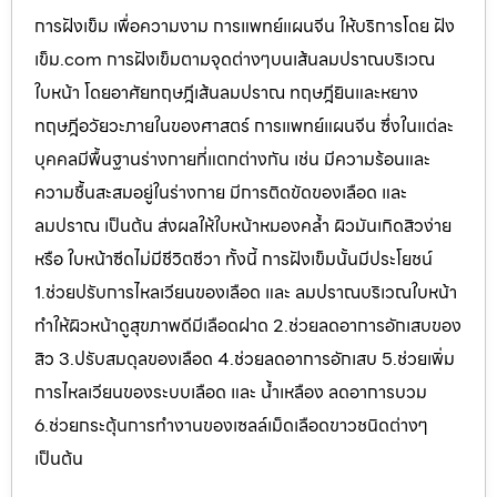
การฝังเข็ม เพื่อความงาม การแพทย์แผนจีน ให้บริการโดย ฝัง
เข็ม.com การฝังเข็มตามจุดต่างๆบนเส้นลมปราณบริเวณ
ใบหน้า โดยอาศัยทฤษฎีเส้นลมปราณ ทฤษฎียินและหยาง
ทฤษฎีอวัยวะภายในของศาสตร์ การแพทย์แผนจีน ซึ่งในแต่ละ
บุคคลมีพื้นฐานร่างกายที่แตกต่างกัน เช่น มีความร้อนและ
ความชื้นสะสมอยู่ในร่างกาย มีการติดขัดของเลือด และ
ลมปราณ เป็นต้น ส่งผลให้ใบหน้าหมองคล้ำ ผิวมันเกิดสิวง่าย
หรือ ใบหน้าซีดไม่มีชีวิตชีวา ทั้งนี้ การฝังเข็มนั้นมีประโยชน์
1.ช่วยปรับการไหลเวียนของเลือด และ ลมปราณบริเวณใบหน้า
ทำให้ผิวหน้าดูสุขภาพดีมีเลือดฝาด 2.ช่วยลดอาการอักเสบของ
สิว 3.ปรับสมดุลของเลือด 4.ช่วยลดอาการอักเสบ 5.ช่วยเพิ่ม
การไหลเวียนของระบบเลือด และ น้ำเหลือง ลดอาการบวม
6.ช่วยกระตุ้นการทำงานของเซลล์เม็ดเลือดขาวชนิดต่างๆ
เป็นต้น