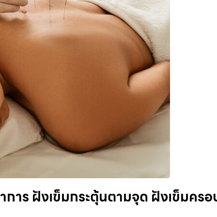
อาการ ฝังเข็มกระตุ้นตามจุด ฝังเข็มครอ