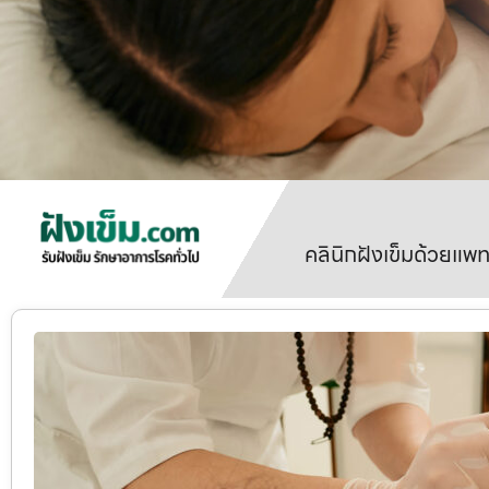
คลินิกฝังเข็มด้วยแพ