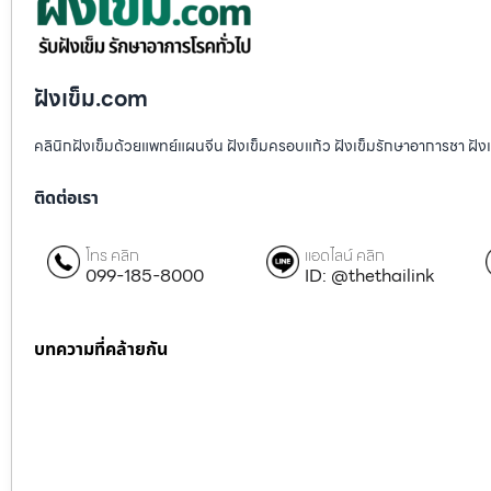
ฝังเข็ม.com
คลินิกฝังเข็มด้วยแพทย์แผนจีน ฝังเข็มครอบแก้ว ฝังเข็มรักษาอาการชา ฝ
ติดต่อเรา
โทร คลิก
แอดไลน์ คลิก
099-185-8000
ID: @thethailink
บทความที่คล้ายกัน