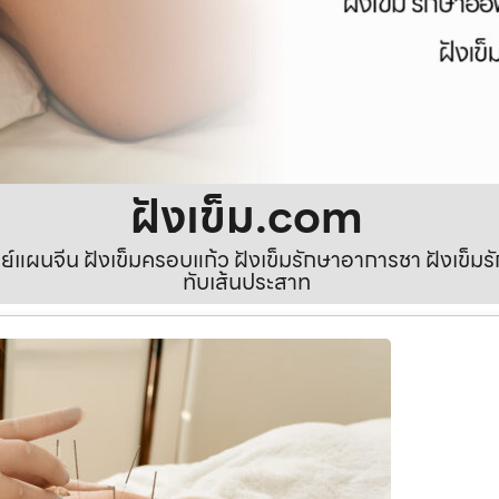
ฝังเข็ม.com
ทย์แผนจีน ฝังเข็มครอบแก้ว ฝังเข็มรักษาอาการชา ฝังเข็
ทับเส้นประสาท