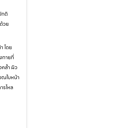
ปกติ
กด้วย
้า โดย
งกายที่
คล้ำ ผิว
ิเวณใบหน้า
การไหล