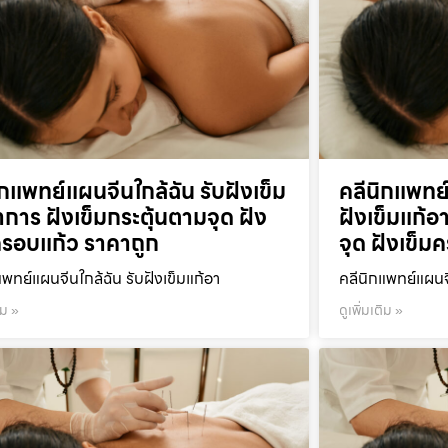
ิกแพทย์แผนจีนใกล้ฉัน รับฝังเข็ม
คลีนิกแพทย
าการ ฝังเข็มกระตุ้นตามจุด ฝัง
ฝังเข็มแก้อ
ครอบแก้ว ราคาถูก
จุด ฝังเข็ม
แพทย์แผนจีนใกล้ฉัน รับฝังเข็มแก้อา
คลีนิกแพทย์แผนจ
ิม »
ดูเพิ่มเติม »