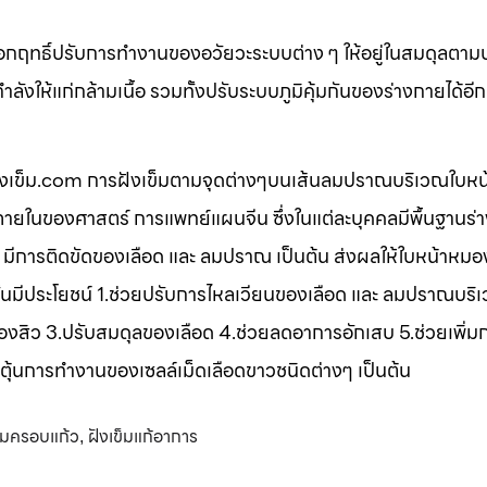
ออกฤทธิ์ปรับการทำงานของอวัยวะระบบต่าง ๆ ให้อยู่ในสมดุลตาม
ังให้แก่กล้ามเนื้อ รวมทั้งปรับระบบภูมิคุ้มกันของร่างกายได้อี
 ฝังเข็ม.com การฝังเข็มตามจุดต่างๆบนเส้นลมปราณบริเวณใบหน
ในของศาสตร์ การแพทย์แผนจีน ซึ่งในแต่ละบุคคลมีพื้นฐานร่า
 มีการติดขัดของเลือด และ ลมปราณ เป็นต้น ส่งผลให้ใบหน้าหมอง
งเข็มนั้นมีประโยชน์ 1.ช่วยปรับการไหลเวียนของเลือด และ ลมปราณบร
องสิว 3.ปรับสมดุลของเลือด 4.ช่วยลดอาการอักเสบ 5.ช่วยเพิ่ม
ตุ้นการทำงานของเซลล์เม็ดเลือดขาวชนิดต่างๆ เป็นต้น
ข็มครอบแก้ว
ฝังเข็มแก้อาการ
,