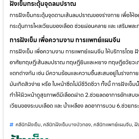
ฝังเข็มกระตุ้นจุดลมปราณ
การฝังเข็มกระตุ้นจุดตามเส้นลมปราณของร่างกาย เพื่อให้
กระตุ้นการไหลเวียนของเลือด ช่วยผ่อนคลาย และ เสริมพละกำล
การฝังเข็ม เพื่อความงาม การแพทย์แผนจีน
การฝังเข็ม เพื่อความงาม การแพทย์แผนจีน ให้บริการโดย
อาศัยทฤษฎีเส้นลมปราณ ทฤษฎียินและหยาง ทฤษฎีอวัยวะภาย
แตกต่างกัน เช่น มีความร้อนและความชื้นสะสมอยู่ในร่างกาย
มันเกิดสิวง่าย หรือ ใบหน้าซีดไม่มีชีวิตชีวา ทั้งนี้ การฝั
ทำให้ผิวหน้าดูสุขภาพดีมีเลือดฝาด 2.ช่วยลดอาการอักเสบข
เวียนของระบบเลือด และ น้ำเหลือง ลดอาการบวม 6.ช่วยกระ
คลีนิกฝังเข็ม
คลีนิกฝังเข็มบางบัวทอง
คลีนิกแพทย์แผนจีน
ฝั
,
,
,