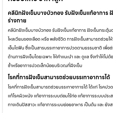
คลีนิกฝังเข็มบางบัวทอง รับฝังเข็มแก้อาการ
ร่างกาย
คลีนิกฝังเข็มบางบัวทอง รับฝังเข็มแก้อาการ ฝังเข็มกระต
ไหลเวียนของเลือด หรือ พลังชีวิต การฝังเข็มสามารถช่วยใ
เอ็นโดฟิน ซึ่งเป็นสารบรรเทาอาการปวดตามธรรมชาติ เพื่อช
ด้านการฝังเข็มโดยเฉพาะ ให้คำแนะนำ และ ดูแล จึงทำให้ไม่ต้
ช้ำหรืออาการปวดเล็กน้อยบริเวณที่ฝังเข็ม
โรคที่การฝังเข็มสามารถช่วยบรรเทาอาการได้
โรคที่การฝังเข็มสามารถช่วยบรรเทาอาการได้ ได้แก่ โรคปว
แก้โรคผิวหนัง แก้อาการระบบต่อมไร้ท่อ แก้อาการระบบประ
ทางเดินปัสสาวะ แก้อาการระบบย่อยอาหาร เป็นต้น และ ยัง