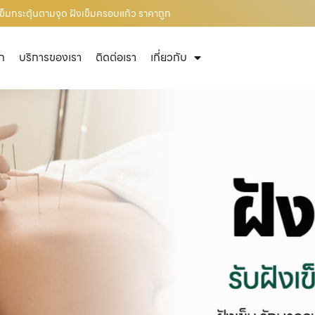
งเข็มกระตุ้นตามจุด ฝังเข็มครอบแก้ว ราคาถูก
ัก
บริการของเรา
ติดต่อเรา
เกี่ยวกับ