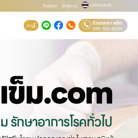
LANGUAGE
ติดต่อเรา
เข้าสู่ระบบ
ติดต่อเรา คลิก
เมนู
099-185-8000