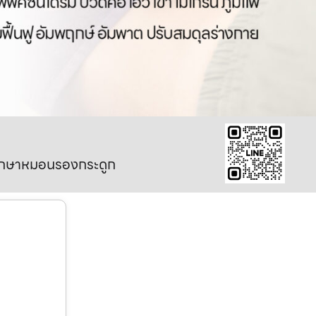
มรักษาหมอนรองกระดูก