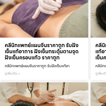
คลีนิกแพทย์แผนจีนราคาถูก รับฝัง
คลีน
เข็มแก้อาการ ฝังเข็มกระตุ้นตามจุด
แก้อ
ฝังเข็มครอบแก้ว ราคาถูก
เข็ม
คลีนิกแพทย์แผนจีนราคาถูก รับฝังเข็มแก้อา
คลีนิก
ดูเพิ่มเติม »
ดูเพิ่มเต