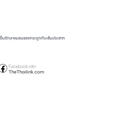
ังเข็มรักษาหมอนรองกระดูกทับเส้นประสาท
Facebook คลิก
TheThailink.com