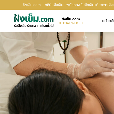
ฝังเข็ม.com
: คลีนิกฝังเข็มบางบัวทอง รับฝังเข็มแก้อาการ ฝั
ฝังเข็ม.com
หน้าหล
OFFICIAL WEBSITE