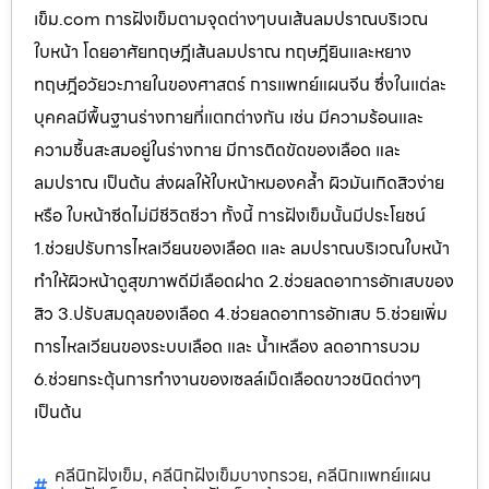
เข็ม.com การฝังเข็มตามจุดต่างๆบนเส้นลมปราณบริเวณ
ใบหน้า โดยอาศัยทฤษฎีเส้นลมปราณ ทฤษฎียินและหยาง
ทฤษฎีอวัยวะภายในของศาสตร์ การแพทย์แผนจีน ซึ่งในแต่ละ
บุคคลมีพื้นฐานร่างกายที่แตกต่างกัน เช่น มีความร้อนและ
ความชื้นสะสมอยู่ในร่างกาย มีการติดขัดของเลือด และ
ลมปราณ เป็นต้น ส่งผลให้ใบหน้าหมองคล้ำ ผิวมันเกิดสิวง่าย
หรือ ใบหน้าซีดไม่มีชีวิตชีวา ทั้งนี้ การฝังเข็มนั้นมีประโยชน์
1.ช่วยปรับการไหลเวียนของเลือด และ ลมปราณบริเวณใบหน้า
ทำให้ผิวหน้าดูสุขภาพดีมีเลือดฝาด 2.ช่วยลดอาการอักเสบของ
สิว 3.ปรับสมดุลของเลือด 4.ช่วยลดอาการอักเสบ 5.ช่วยเพิ่ม
การไหลเวียนของระบบเลือด และ น้ำเหลือง ลดอาการบวม
6.ช่วยกระตุ้นการทำงานของเซลล์เม็ดเลือดขาวชนิดต่างๆ
เป็นต้น
คลีนิกฝังเข็ม
คลีนิกฝังเข็มบางกรวย
คลีนิกแพทย์แผน
,
,