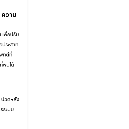
ะ ความ
เพื่อปรับ
ื่อประสาท
ทย์ที่
ี่พบได้
อ ปวดหลัง
การระบบ