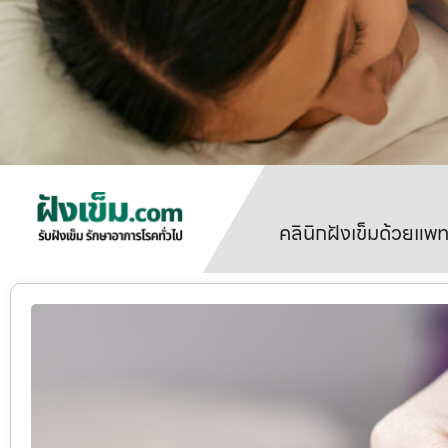
คลินิกฝังเข็มด้วยแพ