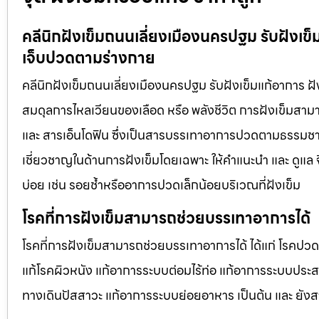
คลีนิกฝังเข็มถนนเลี่ยงเมืองนครปฐม รับฝังเข
เจ็บปวดตามร่างกาย
คลีนิกฝังเข็มถนนเลี่ยงเมืองนครปฐม รับฝังเข็มแก้อาการ ฝ
สมดุลการไหลเวียนของเลือด หรือ พลังชีวิต การฝังเข็มสา
และ สารเอ็นโดฟิน ซึ่งเป็นสารบรรเทาอาการปวดตามธรรมชาติ
เชี่ยวชาญในด้านการฝังเข็มโดยเฉพาะ ให้คำแนะนำ และ ดูแล จึ
บ่อย เช่น รอยช้ำหรืออาการปวดเล็กน้อยบริเวณที่ฝังเข็ม
โรคที่การฝังเข็มสามารถช่วยบรรเทาอาการได้
โรคที่การฝังเข็มสามารถช่วยบรรเทาอาการได้ ได้แก่ โรคปว
แก้โรคผิวหนัง แก้อาการระบบต่อมไร้ท่อ แก้อาการระบบประ
ทางเดินปัสสาวะ แก้อาการระบบย่อยอาหาร เป็นต้น และ ยัง