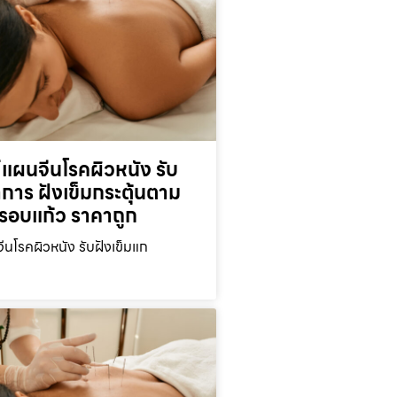
์แผนจีนโรคผิวหนัง รับ
าการ ฝังเข็มกระตุ้นตาม
ครอบแก้ว ราคาถูก
ีนโรคผิวหนัง รับฝังเข็มแก