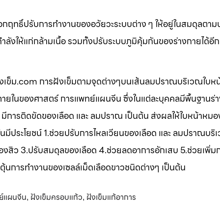
ออกฤทธิ์ปรับการทำงานของอวัยวะระบบต่าง ๆ ให้อยู่ในสมดุลตาม
ังให้แก่กล้ามเนื้อ รวมทั้งปรับระบบภูมิคุ้มกันของร่างกายได้อี
 ฝังเข็ม.com การฝังเข็มตามจุดต่างๆบนเส้นลมปราณบริเวณใบหน
ในของศาสตร์ การแพทย์แผนจีน ซึ่งในแต่ละบุคคลมีพื้นฐานร่า
 มีการติดขัดของเลือด และ ลมปราณ เป็นต้น ส่งผลให้ใบหน้าหมอง
งเข็มนั้นมีประโยชน์ 1.ช่วยปรับการไหลเวียนของเลือด และ ลมปราณบร
องสิว 3.ปรับสมดุลของเลือด 4.ช่วยลดอาการอักเสบ 5.ช่วยเพิ่ม
ตุ้นการทำงานของเซลล์เม็ดเลือดขาวชนิดต่างๆ เป็นต้น
ย์แผนจีน
ฝังเข็มครอบแก้ว
ฝังเข็มแก้อาการ
,
,