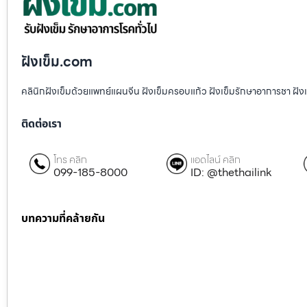
ฝังเข็ม.com
คลินิกฝังเข็มด้วยแพทย์แผนจีน ฝังเข็มครอบแก้ว ฝังเข็มรักษาอาการชา ฝ
ติดต่อเรา
โทร คลิก
แอดไลน์ คลิก
099-185-8000
ID: @thethailink
บทความที่คล้ายกัน