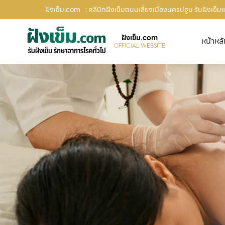
ฝังเข็ม.com
: คลีนิกฝังเข็มถนนเลี่ยงเมืองนครปฐม รับฝังเข็ม
ฝังเข็ม.com
หน้าหล
OFFICIAL WEBSITE