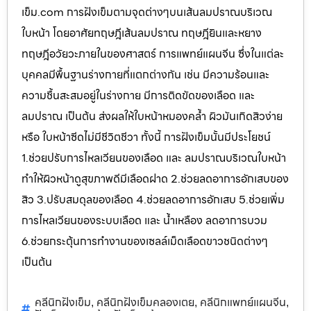
เข็ม.com การฝังเข็มตามจุดต่างๆบนเส้นลมปราณบริเวณ
ใบหน้า โดยอาศัยทฤษฎีเส้นลมปราณ ทฤษฎียินและหยาง
ทฤษฎีอวัยวะภายในของศาสตร์ การแพทย์แผนจีน ซึ่งในแต่ละ
บุคคลมีพื้นฐานร่างกายที่แตกต่างกัน เช่น มีความร้อนและ
ความชื้นสะสมอยู่ในร่างกาย มีการติดขัดของเลือด และ
ลมปราณ เป็นต้น ส่งผลให้ใบหน้าหมองคล้ำ ผิวมันเกิดสิวง่าย
หรือ ใบหน้าซีดไม่มีชีวิตชีวา ทั้งนี้ การฝังเข็มนั้นมีประโยชน์
1.ช่วยปรับการไหลเวียนของเลือด และ ลมปราณบริเวณใบหน้า
ทำให้ผิวหน้าดูสุขภาพดีมีเลือดฝาด 2.ช่วยลดอาการอักเสบของ
สิว 3.ปรับสมดุลของเลือด 4.ช่วยลดอาการอักเสบ 5.ช่วยเพิ่ม
การไหลเวียนของระบบเลือด และ น้ำเหลือง ลดอาการบวม
6.ช่วยกระตุ้นการทำงานของเซลล์เม็ดเลือดขาวชนิดต่างๆ
เป็นต้น
คลีนิกฝังเข็ม
คลีนิกฝังเข็มคลองเตย
คลีนิกแพทย์แผนจีน
,
,
,