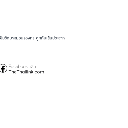
ังเข็มรักษาหมอนรองกระดูกทับเส้นประสาท
Facebook คลิก
TheThailink.com