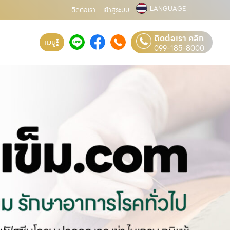
LANGUAGE
ติดต่อเรา
เข้าสู่ระบบ
ติดต่อเรา คลิก
เมนู
099-185-8000