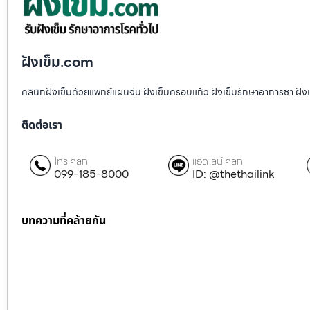
ฝังเข็ม.com
คลินิกฝังเข็มด้วยแพทย์แผนจีน ฝังเข็มครอบแก้ว ฝังเข็มรักษาอาการชา ฝ
ติดต่อเรา
โทร คลิก
แอดไลน์ คลิก
099-185-8000
ID: @thethailink
บทความที่คล้ายกัน