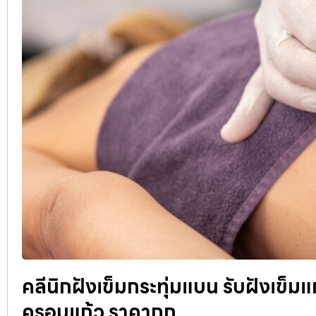
คลีนิกฝังเข็มกระทุ่มแบน รับฝังเข็มแ
ครอบแก้ว ราคาถูก