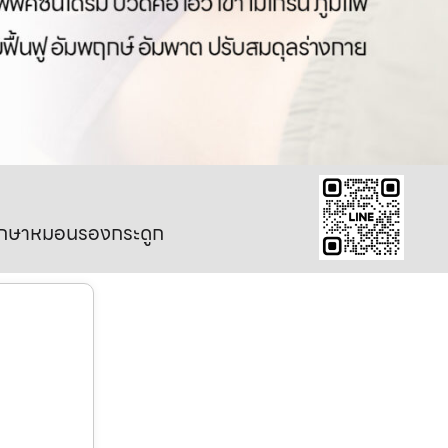
มรักษาหมอนรองกระดูก