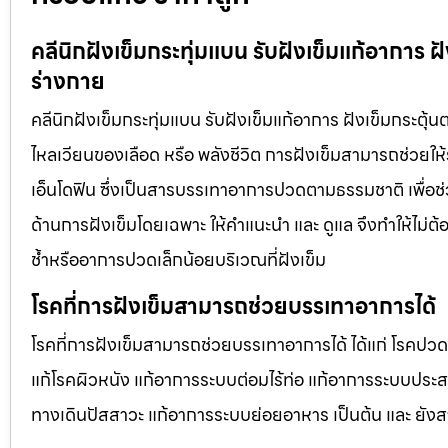
คลีนิกฝังเข็มกระทุ่มแบน รับฝังเข็มแก้อาการ
ร่างกาย
คลีนิกฝังเข็มกระทุ่มแบน รับฝังเข็มแก้อาการ ฝังเข็มกระต
ไหลเวียนของเลือด หรือ พลังชีวิต การฝังเข็มสามารถช่วยใ
เอ็นโดฟิน ซึ่งเป็นสารบรรเทาอาการปวดตามธรรมชาติ เพื่อช
ด้านการฝังเข็มโดยเฉพาะ ให้คำแนะนำ และ ดูแล จึงทำให้ไม่ต้
ช้ำหรืออาการปวดเล็กน้อยบริเวณที่ฝังเข็ม
โรคที่การฝังเข็มสามารถช่วยบรรเทาอาการได้
โรคที่การฝังเข็มสามารถช่วยบรรเทาอาการได้ ได้แก่ โรคปว
แก้โรคผิวหนัง แก้อาการระบบต่อมไร้ท่อ แก้อาการระบบประ
ทางเดินปัสสาวะ แก้อาการระบบย่อยอาหาร เป็นต้น และ ยัง