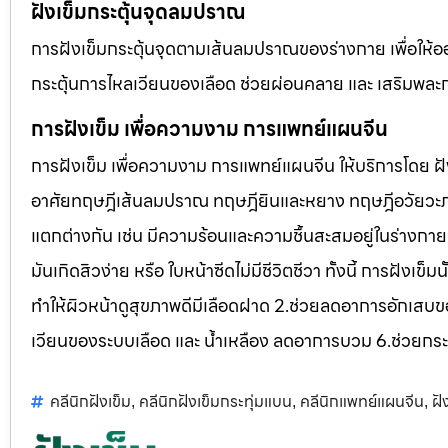
ฝังเข็มกระตุ้นจุดลมปราณ
การฝังเข็มกระตุ้นจุดตามเส้นลมปราณของร่างกาย เพื่อให้
กระตุ้นการไหลเวียนของเลือด ช่วยผ่อนคลาย และ เสริมพละกำล
การฝังเข็ม เพื่อความงาม การแพทย์แผนจีน
การฝังเข็ม เพื่อความงาม การแพทย์แผนจีน ให้บริการโดย
อาศัยทฤษฎีเส้นลมปราณ ทฤษฎียินและหยาง ทฤษฎีอวัยวะภาย
แตกต่างกัน เช่น มีความร้อนและความชื้นสะสมอยู่ในร่างกาย
มันเกิดสิวง่าย หรือ ใบหน้าซีดไม่มีชีวิตชีวา ทั้งนี้ การฝั
ทำให้ผิวหน้าดูสุขภาพดีมีเลือดฝาด 2.ช่วยลดอาการอักเสบข
เวียนของระบบเลือด และ น้ำเหลือง ลดอาการบวม 6.ช่วยกระ
คลีนิกฝังเข็ม
คลีนิกฝังเข็มกระทุ่มแบน
คลีนิกแพทย์แผนจีน
ฝั
,
,
,